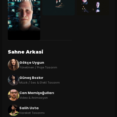
Sahne Arkasi
Gökçe Uygun
Yönetmen / Proje Tasarım
Güneş Bozkır
Müzik / Ses & Efekt Tasarım
Can Memişoğulları
Video & Animasyon
Salih Usta
Hareket Tasarımı