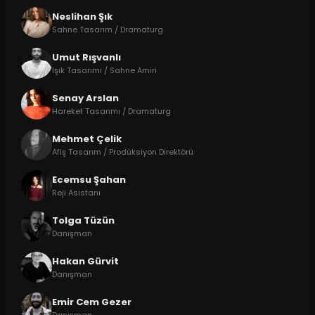
Neslihan Şık
Sahne Tasarım / Dramaturg
Umut Rışvanlı
Işık Tasarımı / Sahne Amiri
Senay Arslan
Hareket Tasarımı / Dramaturg
Mehmet Çelik
Afiş Tasarım / Prodüksiyon Direktörü
Ecemsu Şahan
Reji Asistanı
Tolga Tüzün
Danışman
Hakan Gürvit
Danışman
Emir Cem Gezer
Danışman