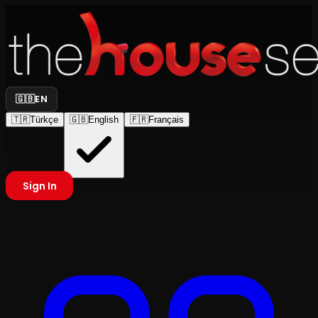
🇬🇧
EN
🇹🇷
Türkçe
🇬🇧
English
🇫🇷
Français
Sign In