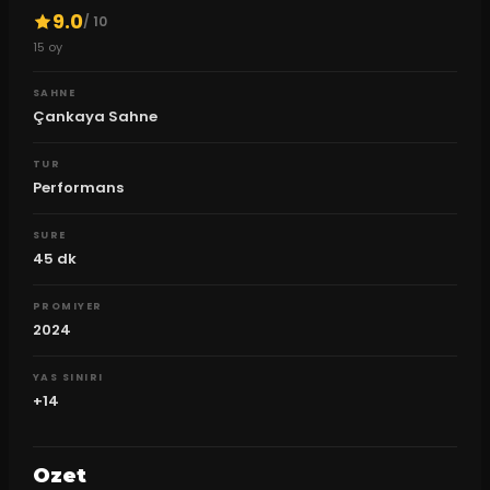
9.0
/ 10
15
oy
SAHNE
Çankaya Sahne
TUR
Performans
SURE
45
dk
PROMIYER
2024
YAS SINIRI
+14
Ozet