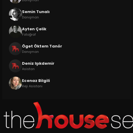
Semin Tunalı
Danışman
Ayten Çelik
Fotoğraf
Öget Öktem Tanör
Danışman
Deniz Işıkdemir
Asistan
Ecenaz Bilgili
Reji Asistanı