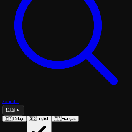
Search...
🇬🇧
EN
🇹🇷
Türkçe
🇬🇧
English
🇫🇷
Français