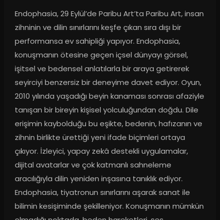
Endophasia, 29 Eylül’de Paribu Art’ta Paribu Art, insan 
zihninin ve dilin sınırlarını keşfe çıkan sıra dışı bir 
performansa ev sahipliği yapıyor. Endophasia, 
konuşmanın ötesine geçen içsel dünyayı görsel, 
işitsel ve bedensel anlatılarla bir araya getirerek 
seyirciyi benzersiz bir deneyime davet ediyor. Oyun, 
2010 yılında yaşadığı beyin kanaması sonrası afaziyle 
tanışan bir bireyin kişisel yolculuğundan doğdu. Dile 
erişimin kaybolduğu bu eşikte, bedenin, hafızanın ve 
zihnin birlikte ürettiği yeni ifade biçimleri ortaya 
çıkıyor. İzleyici, yapay zekâ destekli uygulamalar, 
dijital avatarlar ve çok katmanlı sahneleme 
aracılığıyla dilin yeniden inşasına tanıklık ediyor. 
Endophasia, tiyatronun sınırlarını aşarak sanat ile 
bilimin kesişiminde şekilleniyor. Konuşmanın mümkün 
olmadığı noktada, beden hareketleri, ses 