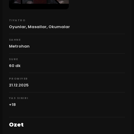
TIYATRO
Oyunlar, Masallar, Okumalar
SAHNE
Metrohan
SURE
60
dk
PROMIYER
21.12.2025
YAS SINIRI
+18
Ozet