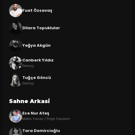
Fuat Özsavaş
Dilara Topuklular
Yeğya Akgün
Canberk Yıldız
Dansçı
Tuğçe Göncü
Dansçı
Sahne Arkasi
Ece Nur Ateş
Metin Yazarı / Proje Tasarım
Tara Demircioğlu