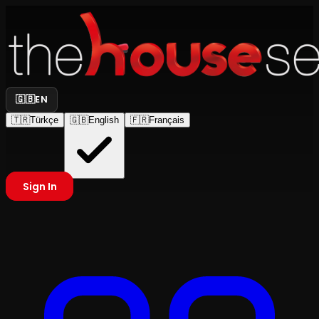
🇬🇧
EN
🇹🇷
Türkçe
🇬🇧
English
🇫🇷
Français
Sign In