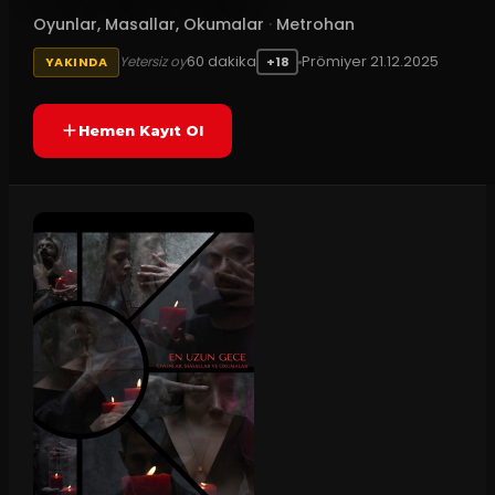
Oyunlar, Masallar, Okumalar
·
Metrohan
60
dakika
Prömiyer
21.12.2025
Yetersiz oy
YAKINDA
+18
Hemen Kayıt Ol