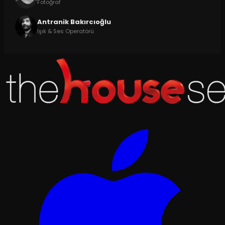
Fotoğraf
Antranik Bakırcıoğlu
Işık & Ses Operatörü