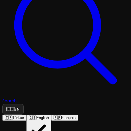
Search...
🇬🇧
EN
🇹🇷
Türkçe
🇬🇧
English
🇫🇷
Français