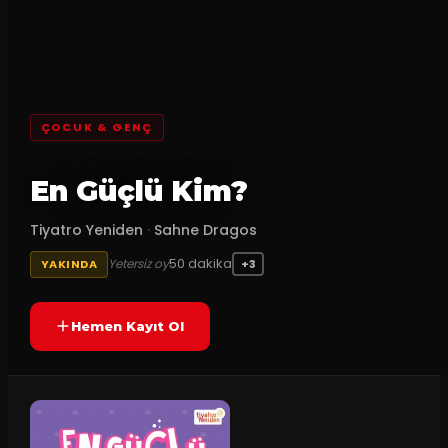
ÇOCUK & GENÇ
En Güçlü Kim?
Tiyatro Yeniden
·
Sahne Dragos
50
dakika
Yetersiz oy
YAKINDA
+3
Hemen Kayıt Ol