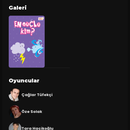
Galeri
Oyuncular
Çağlar Tüfekçi
Öze Solak
Tara Haçikoğlu