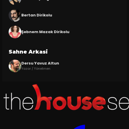
Bertan Dirikolu
Şebnem Mazak Dirikolu
Sahne Arkasi
Dersu Yavuz Altun
Yazar / Yönetmen