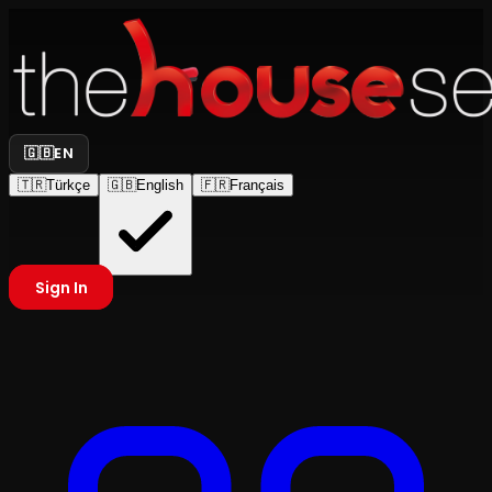
🇬🇧
EN
🇹🇷
Türkçe
🇬🇧
English
🇫🇷
Français
Sign In