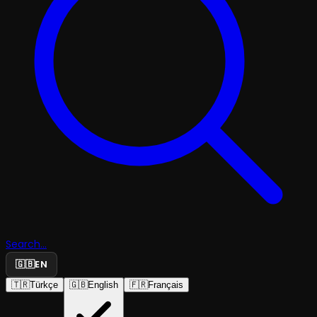
Search...
🇬🇧
EN
🇹🇷
Türkçe
🇬🇧
English
🇫🇷
Français