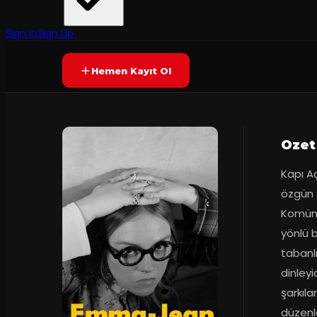
Prömiyer
2025
Yetersiz oy
YAKINDA
+18
Sign In
Sign Up
Hemen Kayıt Ol
Ozet
Kapı Aç
özgün 
Komüni
yönlü b
tabanl
dinleyi
şarkıla
düzenl