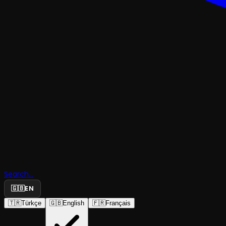
MÜZİK
Emma Jea
Search...
🇬🇧
EN
Thackray
🇹🇷
Türkçe
🇬🇧
English
🇫🇷
Français