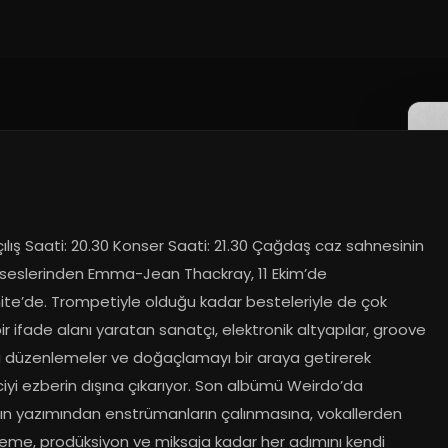
ılış Saati: 20.30 Konser Saati: 21.30 Çağdaş caz sahnesinin 
seslerinden Emma-Jean Thackray, 11 Ekim’de 
te’de. Trompetiyle olduğu kadar besteleriyle de çok 
ir ifade alanı yaratan sanatçı, elektronik altyapılar, groove 
ı düzenlemeler ve doğaçlamayı bir araya getirerek 
ciyi ezberin dışına çıkarıyor. Son albümü Weirdo’da 
rın yazımından enstrümanların çalınmasına, vokallerden 
eme, prodüksiyon ve miksaja kadar her adımını kendi 