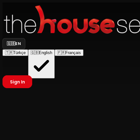
🇬🇧
EN
🇹🇷
Türkçe
🇬🇧
English
🇫🇷
Français
Sign In