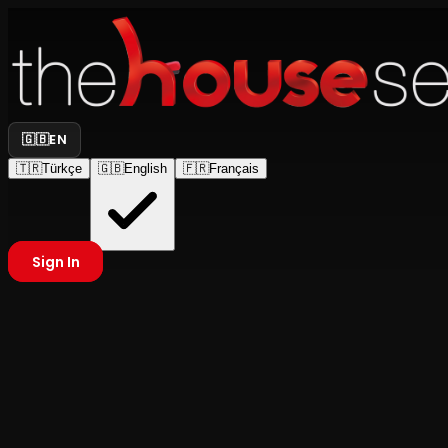
🇬🇧
EN
🇹🇷
Türkçe
🇬🇧
English
🇫🇷
Français
Sign In