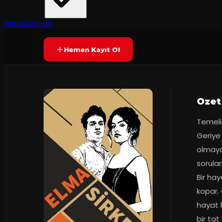
Sahne Parantez
75
dakika
Prömiyer
18.01.2025
Yetersiz oy
YAKINDA
Sign In
Sign Up
Hemen Kayıt Ol
Ozet
Temeli
Geriye 
olmaya 
sorular
Bir hay
kopar. 
hayat k
bir tat