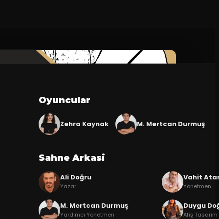
Oyuncular
Zehra Kaynak
M. Mertcan Durmuş
Sahne Arkasi
Ali Doğru
Vahit Ata
Yazar
Yönetmen
M. Mertcan Durmuş
Duygu Do
Yardımcı Yönetmen
Afiş Tasarım