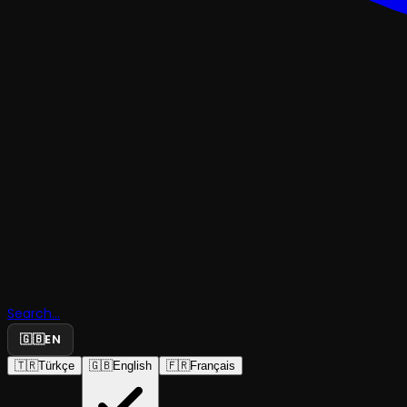
TRAJEDI & DRAMKOMEDI
Search...
Elma Sirke
🇬🇧
EN
🇹🇷
Türkçe
🇬🇧
English
🇫🇷
Français