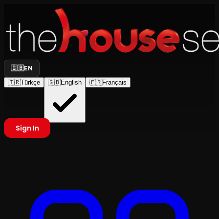
🇬🇧
EN
🇹🇷
Türkçe
🇬🇧
English
🇫🇷
Français
Sign In