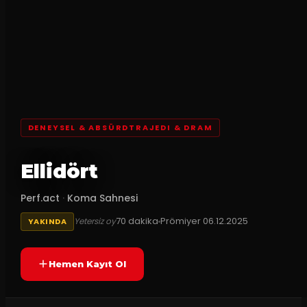
DENEYSEL & ABSÜRDTRAJEDI & DRAM
Ellidört
Perf.act
·
Koma Sahnesi
70
dakika
Prömiyer
06.12.2025
Yetersiz oy
YAKINDA
Hemen Kayıt Ol