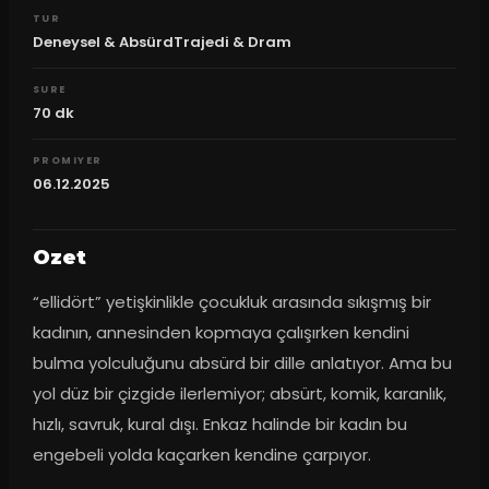
TUR
Deneysel & AbsürdTrajedi & Dram
SURE
70
dk
PROMIYER
06.12.2025
Ozet
“ellidört” yetişkinlikle çocukluk arasında sıkışmış bir 
kadının, annesinden kopmaya çalışırken kendini 
bulma yolculuğunu absürd bir dille anlatıyor. Ama bu 
yol düz bir çizgide ilerlemiyor; absürt, komik, karanlık, 
hızlı, savruk, kural dışı. Enkaz halinde bir kadın bu 
engebeli yolda kaçarken kendine çarpıyor.