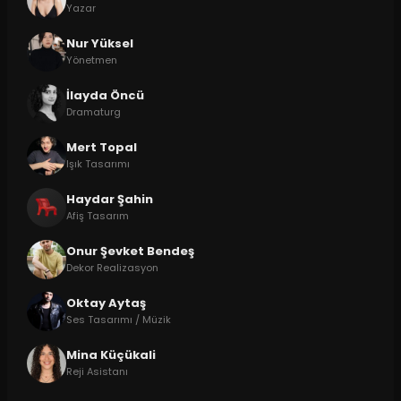
Yazar
Nur Yüksel
Yönetmen
İlayda Öncü
Dramaturg
Mert Topal
Işık Tasarımı
Haydar Şahin
Afiş Tasarım
Onur Şevket Bendeş
Dekor Realizasyon
Oktay Aytaş
Ses Tasarımı / Müzik
Mina Küçükali
Reji Asistanı