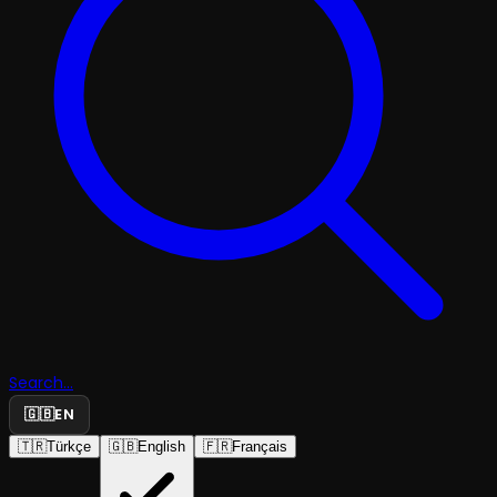
Search...
🇬🇧
EN
🇹🇷
Türkçe
🇬🇧
English
🇫🇷
Français