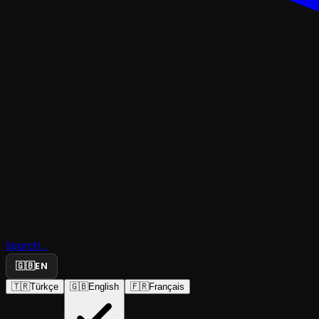
TRAJEDI & DRAM
Elektrikli
Sandalye i
Search...
Elektrik Y
🇬🇧
EN
🇹🇷
Türkçe
🇬🇧
English
🇫🇷
Français