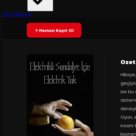
Kadıköy Boa Sahne
·
Kadıköy Boa Sah...
6.8
60
dakika
Prömiyer
30.10
(
87
oy)
YAKINDA
+16
Sign In
Sign Up
Hemen Kayıt Ol
Ozet
Hikaye,
geçiyor
ise bu 
sistemi
deneyim
Oyun, 
insanı 
kavramı