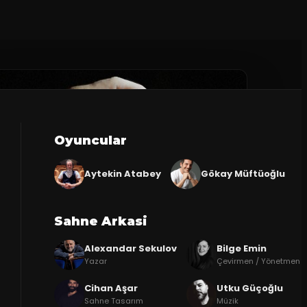
Oyuncular
Aytekin Atabey
Gökay Müftüoğlu
Sahne Arkasi
Alexandar Sekulov
Bilge Emin
Yazar
Çevirmen / Yönetmen
Cihan Aşar
Utku Güçoğlu
Sahne Tasarım
Müzik