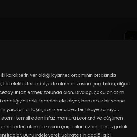
.2024
 iki karakterin yer aldığı kıyamet ortamının ortasında 
; biri elektrikli sandalyede ölüm cezasına çarptırılan, diğeri 
cezayı infaz etmek zorunda olan. Diyalog, çoklu anlatım 
 aracılığıyla farklı temaları ele alıyor, benzersiz bir sahne 
i yaratan anlaşılır, ironik ve alaycı bir hikaye sunuyor. 
sistemi temsil eden infaz memuru Leonard ve düşünen 
temsil eden ölüm cezasına çarptırılan üzerinden özgürlük 
nı irdeler. Bunu irdeleyerek Sokrates’in dediği gibi 