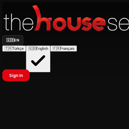
🇬🇧
EN
🇹🇷
Türkçe
🇬🇧
English
🇫🇷
Français
Sign In