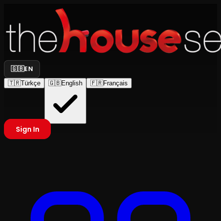
🇬🇧
EN
🇹🇷
Türkçe
🇬🇧
English
🇫🇷
Français
Sign In