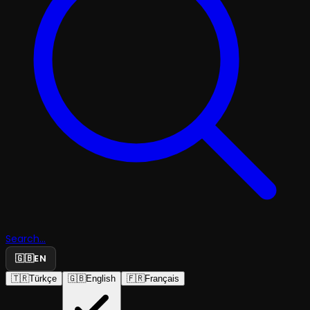
Search...
🇬🇧
EN
🇹🇷
Türkçe
🇬🇧
English
🇫🇷
Français