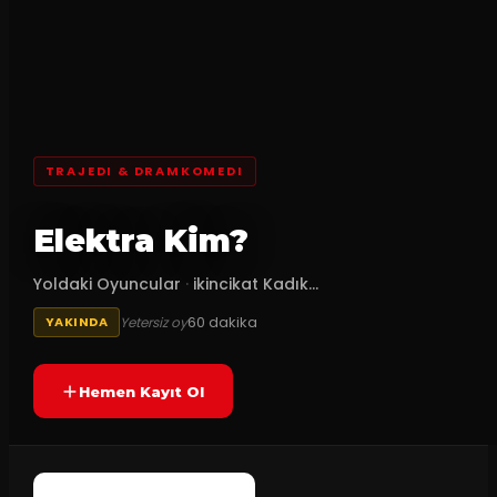
TRAJEDI & DRAMKOMEDI
Elektra Kim?
Yoldaki Oyuncular
·
ikincikat Kadık...
60
dakika
Yetersiz oy
YAKINDA
Hemen Kayıt Ol