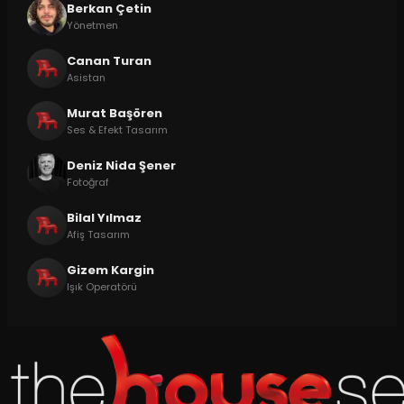
Berkan Çetin
Yönetmen
Canan Turan
Asistan
Murat Başören
Ses & Efekt Tasarım
Deniz Nida Şener
Fotoğraf
Bilal Yılmaz
Afiş Tasarım
Gizem Kargin
Işık Operatörü