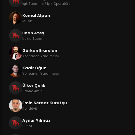
Işık Tasarımı / Işık Operatörü
Kemal Alpan
Müzik
İlhan Ateş
Kukla Tasarımı
Gürkan Erarslan
Yönetmen Yardımcısı
Kadir Oğuz
Yönetmen Yardımcısı
Ülker Çelik
Sahne Amiri
Emin Serdar Kurutçu
Kondüvit
Aynur Yılmaz
Suflöz