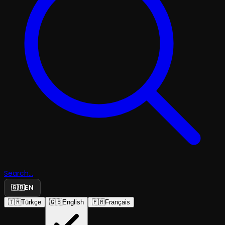
Search...
🇬🇧
EN
🇹🇷
Türkçe
🇬🇧
English
🇫🇷
Français