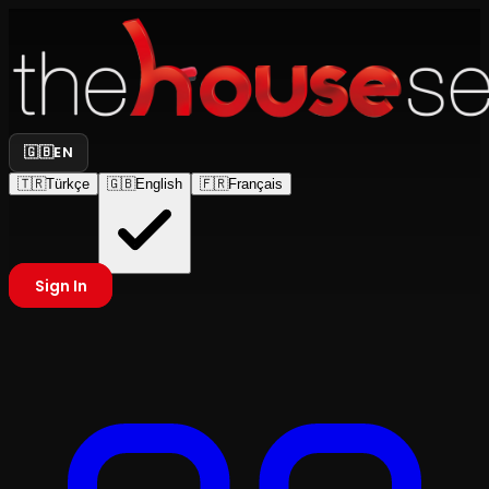
🇬🇧
EN
🇹🇷
Türkçe
🇬🇧
English
🇫🇷
Français
Sign In