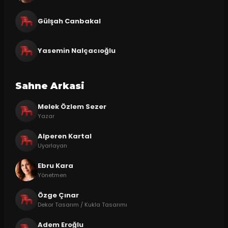
Gülşah Canbakal
Yasemin Nalçacıoğlu
Sahne Arkasi
Melek Özlem Sezer
Yazar
Alperen Kartal
Uyarlayan
Ebru Kara
Yönetmen
Özge Çınar
Dekor Tasarım / Kukla Tasarımı
Adem Eroğlu