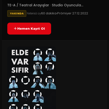
TE-A / Teatral Arayışlar
·
Studio Oyuncula...
60
dakika
Prömiyer
27.12.2022
Yetersiz oy
YAKINDA
Hemen Kayıt Ol