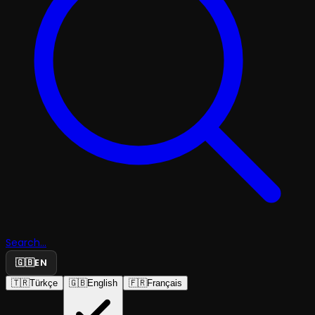
Search...
🇬🇧
EN
🇹🇷
Türkçe
🇬🇧
English
🇫🇷
Français