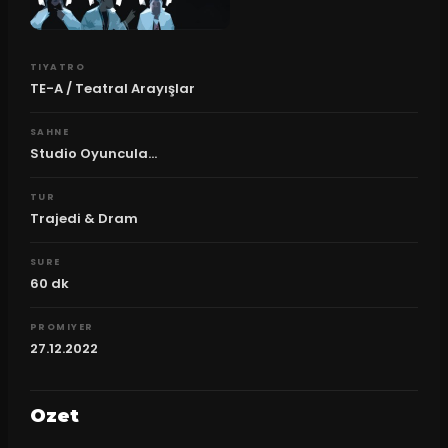
TIYATRO
TE-A / Teatral Arayışlar
SAHNE
Studio Oyuncula...
TUR
Trajedi & Dram
SURE
60
dk
PROMIYER
27.12.2022
Ozet