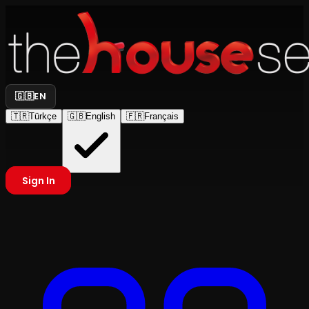
🇬🇧
EN
🇹🇷
Türkçe
🇬🇧
English
🇫🇷
Français
Sign In