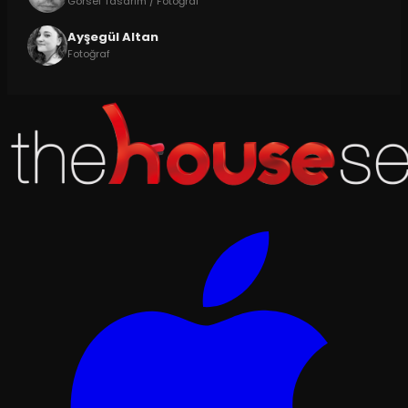
Görsel Tasarım / Fotoğraf
Ayşegül Altan
Fotoğraf