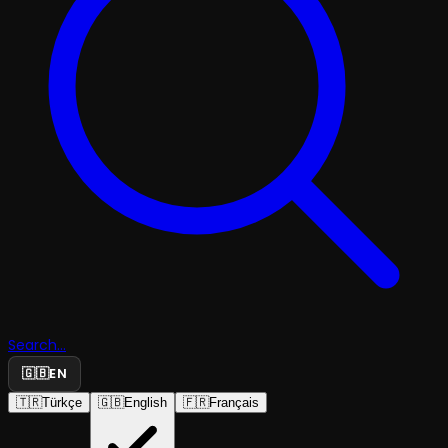
Search...
🇬🇧
EN
🇹🇷
Türkçe
🇬🇧
English
🇫🇷
Français