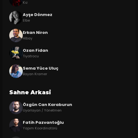
Kız
Ayşe Dönmez
Elbe
Erkan Niron
Albay
Ozan Fidan
Tiyatrocu
Sema Yüce Uluç
Bayan Kramer
Sahne Arkasi
Özgün Can Karaburun
Uyarlayan / Yönetmen
Fatih Pazvantoğlu
Yapım Koordinatörü