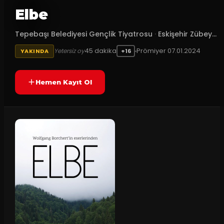
Elbe
Tepebaşı Belediyesi Gençlik Tiyatrosu
·
Eskişehir Zübey...
45
dakika
Prömiyer
07.01.2024
Yetersiz oy
YAKINDA
+16
Hemen Kayıt Ol