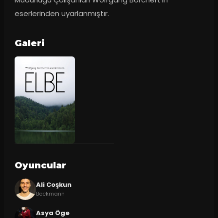
eserlerinden uyarlanmıştır.
Galeri
Oyuncular
Ali Coşkun
Beckmann
Asya Öge