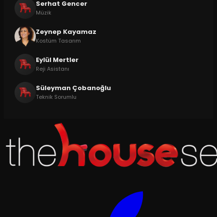
Serhat Gencer
Müzik
Zeynep Kayamaz
Kostüm Tasarım
Eylül Mertler
Reji Asistanı
Süleyman Çobanoğlu
Teknik Sorumlu