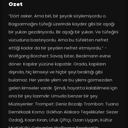
Ozet
“Dört asker. Ama biri, bir şeycik söylemiyordu o. 
Başparmağını tüfeği üzerinde kaydırır gibi bir aşağı 
bir yukarı gezdiriyordu. Bir aşağı bir yukarı. Ve tüfeğini 
vücuduna bastırıyordu. Ama bu tüfekten nefret 
ettiği kadar da bir şeyden nefret etmiyordu.” -
Wolfgang Borchert Savaş biter, Beckmann evine 
döner. Kapılar yüzüne kapatılır. Orada, kapıların 
dışında, hiç kimseyi ve hiçbir şeyi bıraktığı gibi 
bulamaz. Her yerde yıkım ve bu yıkımı görmezden 
gelen kimseler vardır. Şimdi, hayatta kalabilmesi için 
ona bir şey lazımdır: Umuda benzer bir şey. 
Müzisyenler: Trompet: Deniz Bozalp Trombon: Tuana 
Demirkazık Korno: Gökhan Alakara Teşekkürler: Sezer 
Özdağ, Kaan Kıran, Ufuk Çiftçi, Ozan Uygan, Kültür 
Müdürlüğü Çalışanları Wolfgang Borchert’in 