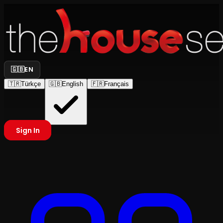
🇬🇧
EN
🇹🇷
Türkçe
🇬🇧
English
🇫🇷
Français
Sign In