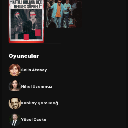
Oyuncular
Selin Atasoy
Nihal Usanmaz
Kubilay Çamlıdağ
Yücel Özeke