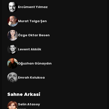
Ercüment Yılmaz
Murat Tolga Şen
Özge Oktar Besen
Levent Akkök
Oğuzhan Günaydın
Emrah Kolukısa
Sahne Arkasi
Selin Atasoy
Yazar