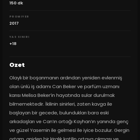
150
dk
PROMIYER
2017
YAS SINIRI
+18
Ozet
Olaylı bir boşanmanın ardından yeniden evlenmiş 
olan ünlü iş adamı Can Beker ve parfüm uzmanı 
karısı Melisa Beker’in hayatında sular durulmak 
bilmemektedir. İkilinin sinirleri, zaten kavga ile 
başlayan bir gecede, bulundukları bara eski 
arkadaşları ve Can’ın ortağı Kayhan’ın yanında genç 
ve güzel Yasemin ile gelmesi ile iyice bozulur. Gergin 
ortam, aniden bir kiralık katilin ortaya çıkması ve 