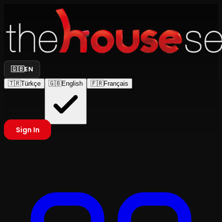
🇬🇧
EN
🇹🇷
Türkçe
🇬🇧
English
🇫🇷
Français
Sign In