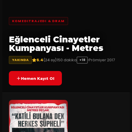
KOMEDITRAJEDI & DRAM
Eğlenceli Cinayetler
Kumpanyası - Metres
6.4
150
dakika
Prömiyer
2017
(
24
oy)
YAKINDA
+18
Hemen Kayıt Ol