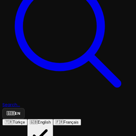
Search...
🇬🇧
EN
🇹🇷
Türkçe
🇬🇧
English
🇫🇷
Français