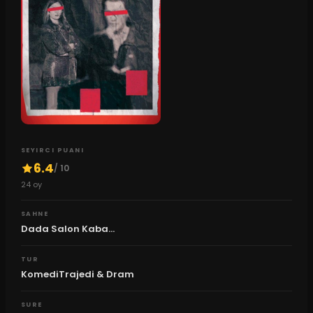
SEYIRCI PUANI
6.4
/ 10
24
oy
SAHNE
Dada Salon Kaba...
TUR
KomediTrajedi & Dram
SURE