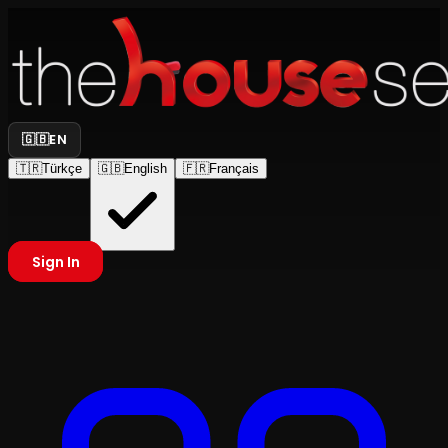
🇬🇧
EN
🇹🇷
Türkçe
🇬🇧
English
🇫🇷
Français
Sign In