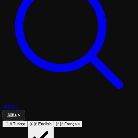
Search...
🇬🇧
EN
🇹🇷
Türkçe
🇬🇧
English
🇫🇷
Français