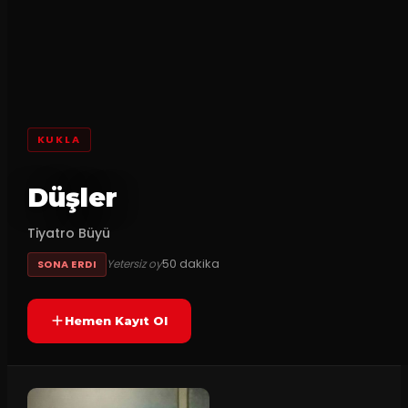
KUKLA
Düşler
Tiyatro Büyü
50
dakika
Yetersiz oy
SONA ERDI
Hemen Kayıt Ol