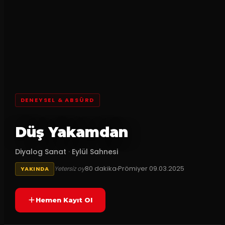
DENEYSEL & ABSÜRD
Düş Yakamdan
Diyalog Sanat
·
Eylül Sahnesi
80
dakika
Prömiyer
09.03.2025
Yetersiz oy
YAKINDA
Hemen Kayıt Ol