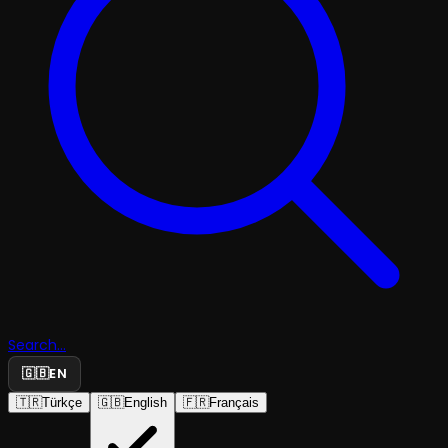
Search...
🇬🇧
EN
🇹🇷
Türkçe
🇬🇧
English
🇫🇷
Français