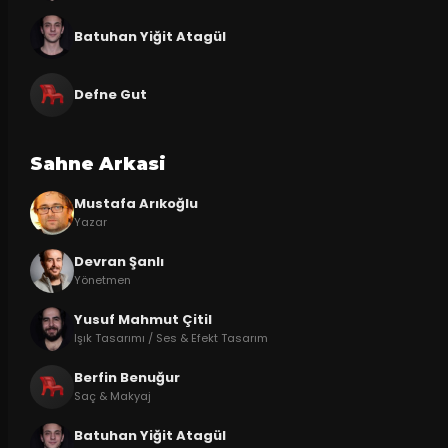
Batuhan Yiğit Atagül
Defne Gut
Sahne Arkasi
Mustafa Arıkoğlu
Yazar
Devran Şanlı
Yönetmen
Yusuf Mahmut Çitil
Işık Tasarımı / Ses & Efekt Tasarım
Berfin Benuğur
Saç & Makyaj
Batuhan Yiğit Atagül