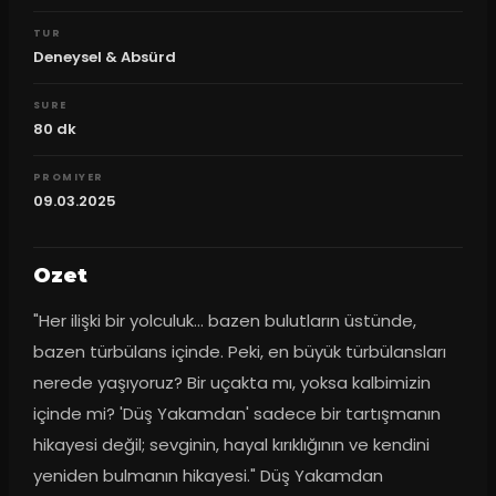
TUR
Deneysel & Absürd
SURE
80
dk
PROMIYER
09.03.2025
Ozet
"Her ilişki bir yolculuk... bazen bulutların üstünde, 
bazen türbülans içinde. Peki, en büyük türbülansları 
nerede yaşıyoruz? Bir uçakta mı, yoksa kalbimizin 
içinde mi? 'Düş Yakamdan' sadece bir tartışmanın 
hikayesi değil; sevginin, hayal kırıklığının ve kendini 
yeniden bulmanın hikayesi." Düş Yakamdan 