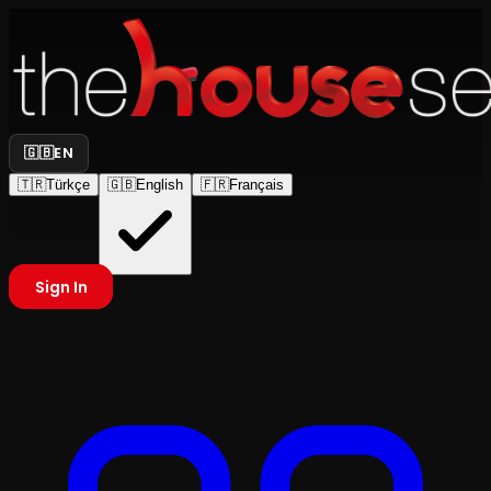
🇬🇧
EN
🇹🇷
Türkçe
🇬🇧
English
🇫🇷
Français
Sign In