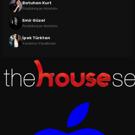
Batuhan Kurt
Prodüksiyon Asistanı
Emir Güzel
Prodüksiyon Asistanı
İpek Türktan
Yardımcı Yönetmen