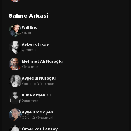
Sahne Arkasi
Will Eno
Yazar
Ayberk Erkay
Çevirmen
Mehmet Ali Nuroğlu
Yönetmen
Ayşegül Nuroğlu
Yardımcı Yönetmen
Büke Akşehirli
Danışman
Ayşe Irmak Şen
Görüntü Yönetmeni
Ömer Rauf Aksoy