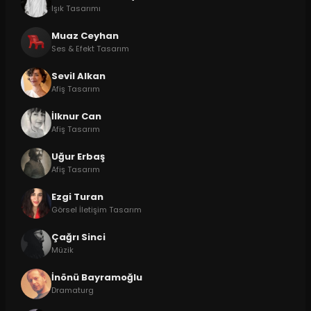
Işık Tasarımı
Muaz Ceyhan
Ses & Efekt Tasarım
Sevil Alkan
Afiş Tasarım
İlknur Can
Afiş Tasarım
Uğur Erbaş
Afiş Tasarım
Ezgi Turan
Görsel İletişim Tasarım
Çağrı Sinci
Müzik
İnönü Bayramoğlu
Dramaturg