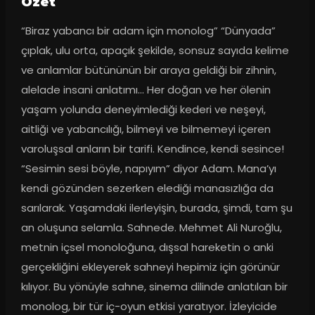
Ozet
“Biraz yabancı bir adam için monolog” “Dünyada” 
çıplak, ulu orta, apaçık şekilde, sonsuz sayıda kelime 
ve anlamlar bütününün bir araya geldiği bir zihnin, 
alelade insani anlatımı… Her doğan ve her ölenin 
yaşam yolunda deneyimlediği kederi ve neşeyi, 
aitliği ve yabancılığı, bilmeyi ve bilmemeyi içeren 
varoluşsal anların bir tarifi. Kendince, kendi sesince! 
“Sesimin sesi böyle, napıyım” diyor Adam. Mana’yı 
kendi gözünden sezerken elediği manasızlığa da 
sarılarak. Yaşamdaki ilerleyişin, burada, şimdi, tam şu 
an oluşuna selamla. Sahnede. Mehmet Ali Nuroğlu, 
metnin içsel monoloğuna, dışsal hareketin o anki 
gerçekliğini ekleyerek sahneyi hepimiz için görünür 
kılıyor. Bu yönüyle sahne, sinema dilinde anlatılan bir 
monolog, bir tür iç-oyun etkisi yaratıyor. İzleyicide 