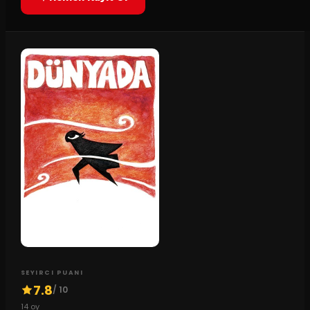
SEYIRCI PUANI
7.8
/ 10
14
oy