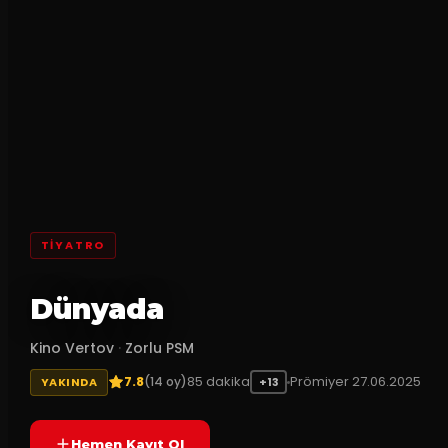
TİYATRO
Dünyada
Kino Vertov
·
Zorlu PSM
7.8
85
dakika
Prömiyer
27.06.2025
(
14
oy)
YAKINDA
+13
Hemen Kayıt Ol