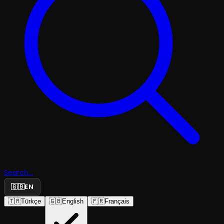
Search...
🇬🇧
EN
🇹🇷
Türkçe
🇬🇧
English
🇫🇷
Français