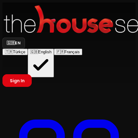
🇬🇧
EN
🇹🇷
Türkçe
🇬🇧
English
🇫🇷
Français
Sign In