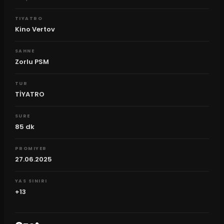
TIYATRO
Kino Vertov
SAHNE
Zorlu PSM
TUR
TİYATRO
SURE
85
dk
PROMIYER
27.06.2025
YAS SINIRI
+13