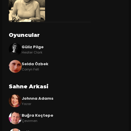
Oyuncular
Güliz Pilge
Heater Clark
Selda Özbek
Corryn Fell
Sahne Arkasi
Johnna Adams
Yazar
Buğra Koçtepe
Çevirmen