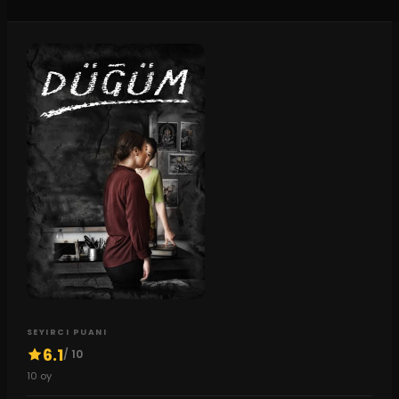
SEYIRCI PUANI
6.1
/ 10
10
oy