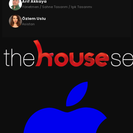
Arif Akkaya
Yönetmen / Sahne Tasarım / Işık Tasarımı
Özlem Uslu
Asistan