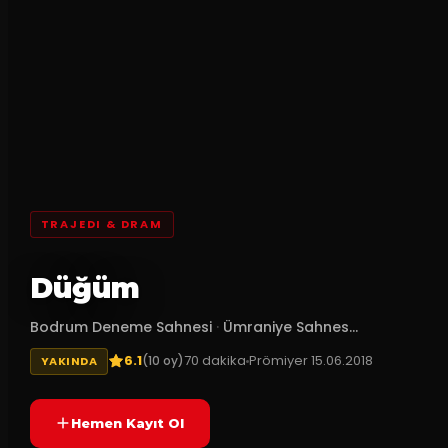
TRAJEDI & DRAM
Düğüm
Bodrum Deneme Sahnesi
·
Ümraniye Sahnes...
6.1
70
dakika
Prömiyer
15.06.2018
(
10
oy)
YAKINDA
Hemen Kayıt Ol