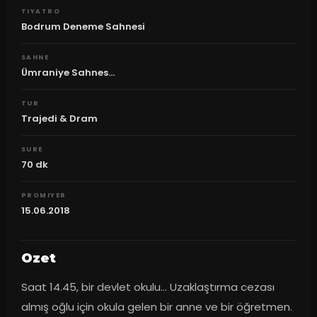
TIYATRO
Bodrum Deneme Sahnesi
SAHNE
Ümraniye Sahnes...
TUR
Trajedi & Dram
SURE
70
dk
PROMIYER
15.06.2018
Ozet
Saat 14.45, bir devlet okulu... Uzaklaştırma cezası 
almış oğlu için okula gelen bir anne ve bir öğretmen. 