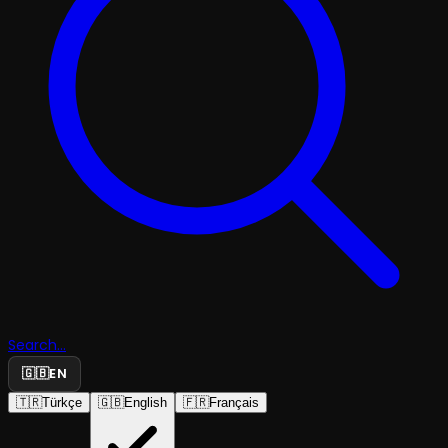
Search...
🇬🇧
EN
🇹🇷
Türkçe
🇬🇧
English
🇫🇷
Français