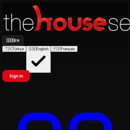
🇬🇧
EN
🇹🇷
Türkçe
🇬🇧
English
🇫🇷
Français
Sign In