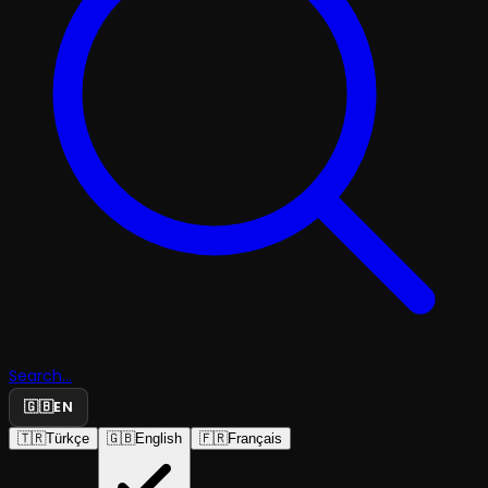
Search...
🇬🇧
EN
🇹🇷
Türkçe
🇬🇧
English
🇫🇷
Français