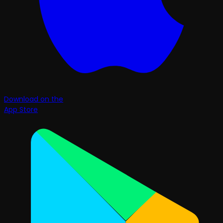
Download on the
App Store