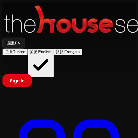
🇬🇧
EN
🇹🇷
Türkçe
🇬🇧
English
🇫🇷
Français
Sign In