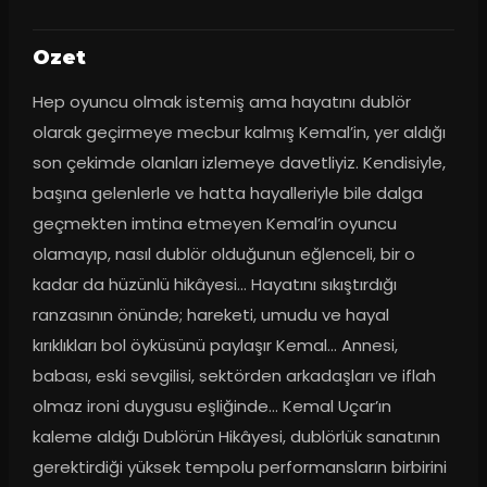
Ozet
Hep oyuncu olmak istemiş ama hayatını dublör 
olarak geçirmeye mecbur kalmış Kemal’in, yer aldığı 
son çekimde olanları izlemeye davetliyiz. Kendisiyle, 
başına gelenlerle ve hatta hayalleriyle bile dalga 
geçmekten imtina etmeyen Kemal’in oyuncu 
olamayıp, nasıl dublör olduğunun eğlenceli, bir o 
kadar da hüzünlü hikâyesi… Hayatını sıkıştırdığı 
ranzasının önünde; hareketi, umudu ve hayal 
kırıklıkları bol öyküsünü paylaşır Kemal... Annesi, 
babası, eski sevgilisi, sektörden arkadaşları ve iflah 
olmaz ironi duygusu eşliğinde… Kemal Uçar’ın 
kaleme aldığı Dublörün Hikâyesi, dublörlük sanatının 
gerektirdiği yüksek tempolu performansların birbirini 