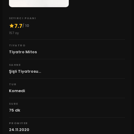
SEYIRCI PUANI
7.7
/ 10
157
oy
TIYATRO
Tiyatro Mitos
SAHNE
Şişli Tiyatrosu...
TUR
Komedi
SURE
75
dk
PROMIYER
24.11.2020