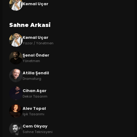
Kemal Uçar
Sahne Arkasi
Kemal Uçar
Yazar / Yönetmen
Şenol Önder
Yönetmen
Atilla Şendil
Dramaturg
Cihan Aşar
Dekor Tasarım
Alev Topal
Işık Tasarımı
Cem Okyay
Sahne Teknisyeni