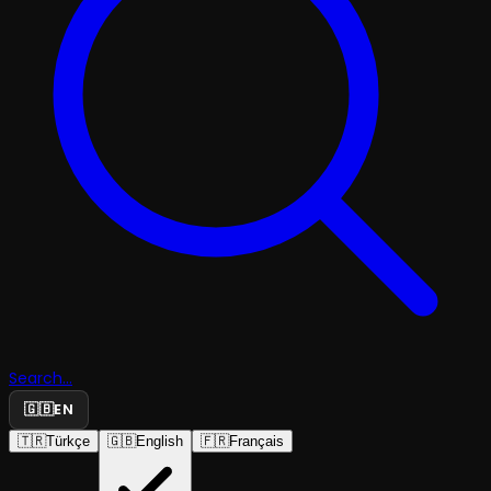
Search...
🇬🇧
EN
🇹🇷
Türkçe
🇬🇧
English
🇫🇷
Français