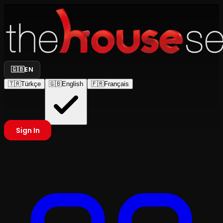
🇬🇧
EN
🇹🇷
Türkçe
🇬🇧
English
🇫🇷
Français
Sign In