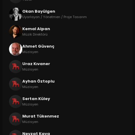
Okan Bayülgen
Uyarlayan / Yönetmen / Proje Tasarım
Kemal Alpan
Müzik Direktörü
Ahmet Güvenç
Müzisyen
Uraz Kıvaner
Müzisyen
Ayhan Öztoplu
Müzisyen
Sertan Küley
Müzisyen
Murat Tükenmez
Müzisyen
Nevzat Kaya