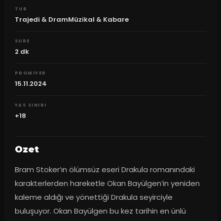
TUR
Trajedi & DramMüzikal & Kabare
SURE
2
dk
PROMIYER
15.11.2024
YAS SINIRI
+18
Ozet
Bram Stoker’ın ölümsüz eseri Drakula romanındaki 
karakterlerden hareketle Okan Bayülgen’in yeniden 
kaleme aldığı ve yönettiği Drakula seyirciyle 
buluşuyor. Okan Bayülgen bu kez tarihin en ünlü 