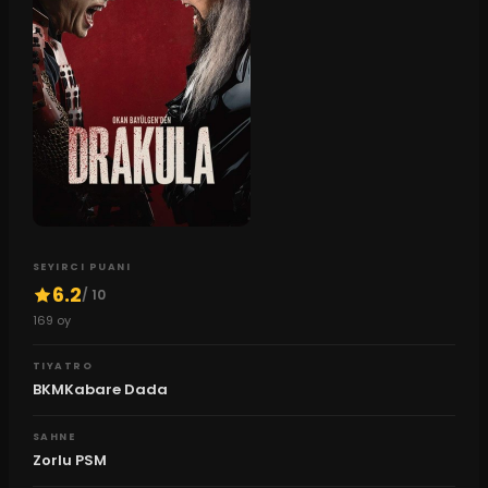
SEYIRCI PUANI
6.2
/ 10
169
oy
TIYATRO
BKMKabare Dada
SAHNE
Zorlu PSM