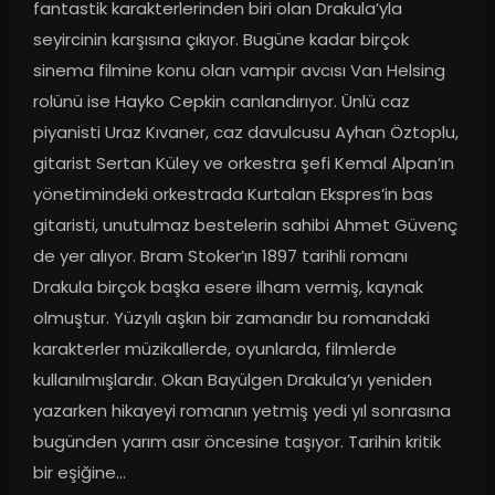
fantastik karakterlerinden biri olan Drakula’yla 
seyircinin karşısına çıkıyor. Bugüne kadar birçok 
sinema filmine konu olan vampir avcısı Van Helsing 
rolünü ise Hayko Cepkin canlandırıyor. Ünlü caz 
piyanisti Uraz Kıvaner, caz davulcusu Ayhan Öztoplu, 
gitarist Sertan Küley ve orkestra şefi Kemal Alpan’ın 
yönetimindeki orkestrada Kurtalan Ekspres’in bas 
gitaristi, unutulmaz bestelerin sahibi Ahmet Güvenç 
de yer alıyor. Bram Stoker’ın 1897 tarihli romanı 
Drakula birçok başka esere ilham vermiş, kaynak 
olmuştur. Yüzyılı aşkın bir zamandır bu romandaki 
karakterler müzikallerde, oyunlarda, filmlerde 
kullanılmışlardır. Okan Bayülgen Drakula’yı yeniden 
yazarken hikayeyi romanın yetmiş yedi yıl sonrasına 
bugünden yarım asır öncesine taşıyor. Tarihin kritik 
bir eşiğine…