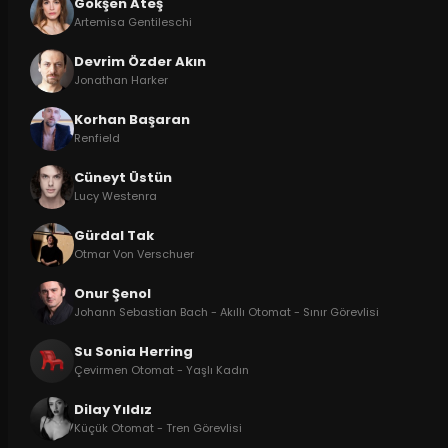
Gökşen Ateş
Artemisa Gentileschi
Devrim Özder Akın
Jonathan Harker
Korhan Başaran
Renfield
Cüneyt Üstün
Lucy Westenra
Gürdal Tak
Otmar Von Verschuer
Onur Şenol
Johann Sebastian Bach - Akıllı Otomat - Sınır Görevlisi
Su Sonia Herring
Çevirmen Otomat - Yaşlı Kadın
Dilay Yıldız
Küçük Otomat - Tren Görevlisi