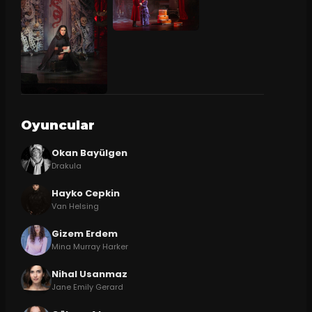
Oyuncular
Okan Bayülgen
Drakula
Hayko Cepkin
Van Helsing
Gizem Erdem
Mina Murray Harker
Nihal Usanmaz
Jane Emily Gerard