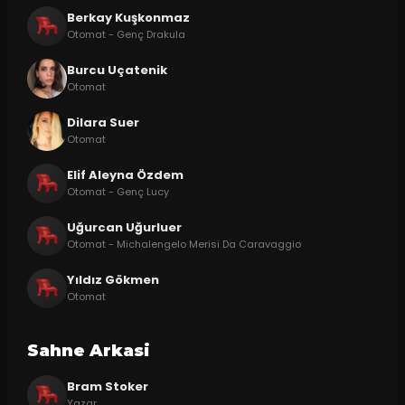
Berkay Kuşkonmaz
Otomat - Genç Drakula
Burcu Uçatenik
Otomat
Dilara Suer
Otomat
Elif Aleyna Özdem
Otomat - Genç Lucy
Uğurcan Uğurluer
Otomat - Michalengelo Merisi Da Caravaggio
Yıldız Gökmen
Otomat
Sahne Arkasi
Bram Stoker
Yazar