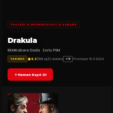
TRAJEDI & DRAMMÜZIKAL & KABARE
Drakula
BKMKabare Dada
·
Zorlu PSM
6.2
2
dakika
Prömiyer
15.11.2024
(
169
oy)
YAKINDA
+18
Hemen Kayıt Ol