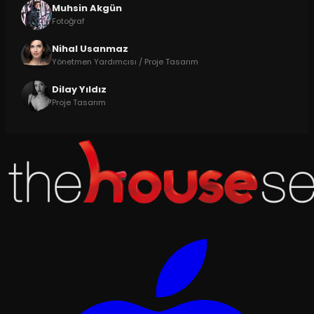
Muhsin Akgün
Fotoğraf
Nihal Usanmaz
Yönetmen Yardımcısı / Proje Tasarım
Dilay Yıldız
Proje Tasarım