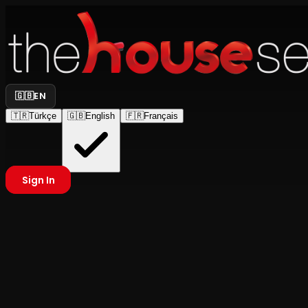
🇬🇧
EN
🇹🇷
Türkçe
🇬🇧
English
🇫🇷
Français
Sign In