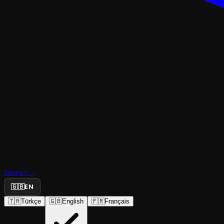
MÜZIKAL & KABARE
Dracula T
Search...
🇬🇧
EN
Musical
🇹🇷
Türkçe
🇬🇧
English
🇫🇷
Français