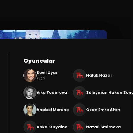
Oyuncular
Sevil Uyar
Haluk Hazar
Ayça
Vika Federova
Süleyman Hakan Sen
Anabel Moreno
Ozan Emre Altın
Anka Kurydina
Natali Smirnova