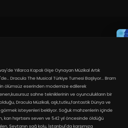
y'de Yıllarca Kapalı Gişe Oynayan Müzikal Artık 
'de... Dracula The Musical Türkiye Turnesi Başlıyor... Bram 
'in ölümsüz eserinden modernize edilerek 
nen,kusursuz sahne tekniklerinin ve oyunculukların bir 
lduğu, Dracula Müzikali, aşk,tutku,fantastik Dünya ve 
 görmek isteyenleri bekliyor. Soğuk mahzenlerin içinde 
, kan hışırtısını seven ve 542 yıl öncesinde öldüğü 
en, Şeytanın sağ kolu, İstanbul'da karşımıza 