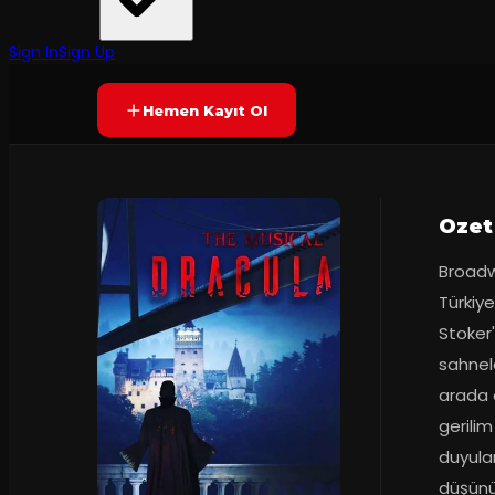
Prömiyer
18.02.2018
Yetersiz oy
YAKINDA
Sign In
Sign Up
Hemen Kayıt Ol
Ozet
Broadwa
Türkiye
Stoker
sahnele
arada o
gerilim
duyulan
düşünül