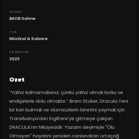
SAHNE
BAOB Sahne
TUR
Müzikal & Kabare
PROMIYER
2023
Ozet
“Yalnız kalmamalısınız; çünkü yalnız olmak korku ve 
endişelerle dolu olmaktır.” Bram Stoker, Dracula Yeni 
bir kan bulmak ve ölümsüzlerin lanetini yaymak için 
Transilvanya'dan İngiltere'ye gitmeye çalışan 
DRACULA'nın hikayesidir. Yazarın deyimiyle "Ölü 
Olmayan" hayatını yeniden canlandıran ortaçağ 