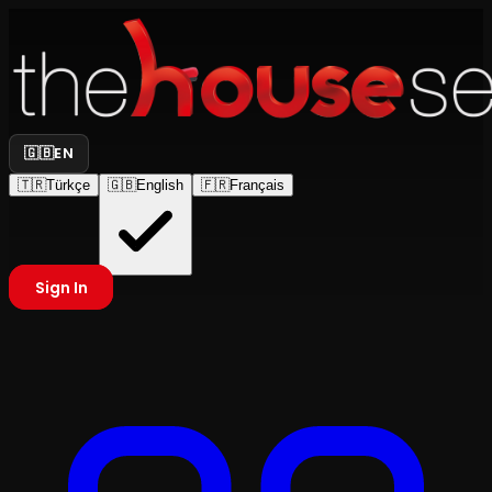
🇬🇧
EN
🇹🇷
Türkçe
🇬🇧
English
🇫🇷
Français
Sign In