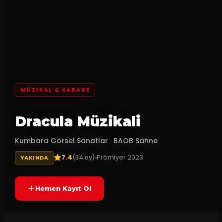
MÜZIKAL & KABARE
Dracula Müzikali
Kumbara Görsel Sanatlar
·
BAOB Sahne
7.4
Prömiyer
2023
(
34
oy)
YAKINDA
Hemen Kayıt Ol