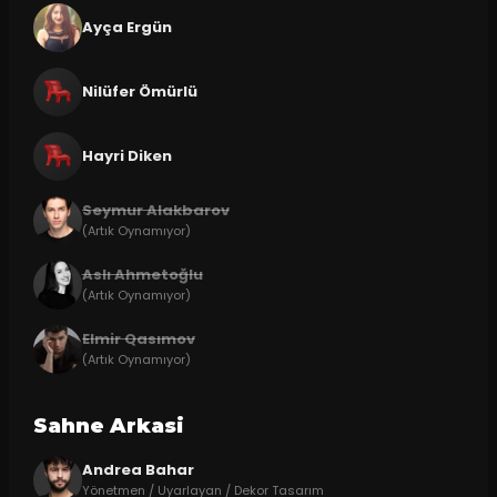
Ayça Ergün
Nilüfer Ömürlü
Hayri Diken
Seymur Alakbarov
(Artık Oynamıyor)
Aslı Ahmetoğlu
(Artık Oynamıyor)
Elmir Qasımov
(Artık Oynamıyor)
Sahne Arkasi
Andrea Bahar
Yönetmen / Uyarlayan / Dekor Tasarım