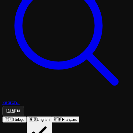
Search...
🇬🇧
EN
🇹🇷
Türkçe
🇬🇧
English
🇫🇷
Français