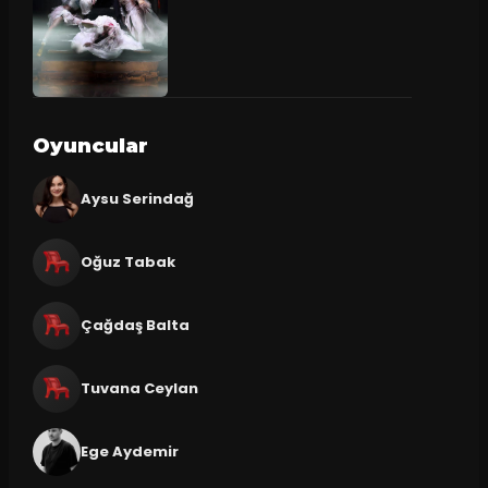
Oyuncular
Aysu Serindağ
Oğuz Tabak
Çağdaş Balta
Tuvana Ceylan
Ege Aydemir