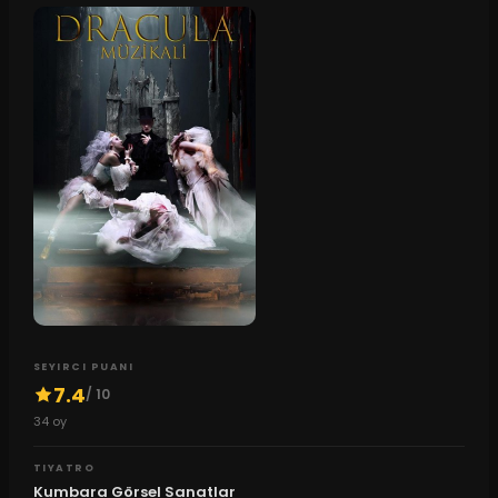
SEYIRCI PUANI
7.4
/ 10
34
oy
TIYATRO
Kumbara Görsel Sanatlar