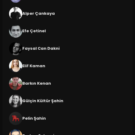
Alper Çankaya
Efe Çetinel
Faysal Can Dakni
Elif Kaman
Barkın Kenan
Gülçin Kültür Şahin
Pelin Şahin