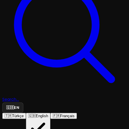
Search...
🇬🇧
EN
🇹🇷
Türkçe
🇬🇧
English
🇫🇷
Français