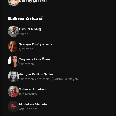
Berkay Şekerci
Sahne Arkasi
David Greig
Yazar
Şaziye Dağyapan
Çevirmen
Zeynep Ekin Öner
Yönetmen
Gülçin Kültür Şahin
Yönetmen Yardımcısı / Sahne Teknisyeni
Yılmaz Ertekin
Işık Tasarımı
Mobileo Mabilei
Afiş Tasarım