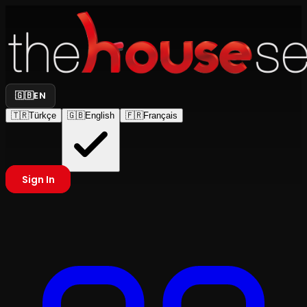
🇬🇧
EN
🇹🇷
Türkçe
🇬🇧
English
🇫🇷
Français
Sign In