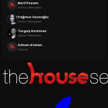
Beril Pozam
Sahne Teknisyeni
Yağmur Uzunoğlu
Sahne Teknisyeni
Turgay Korkmaz
Sahne Teknisyeni
Adnan Atalan
Asistan