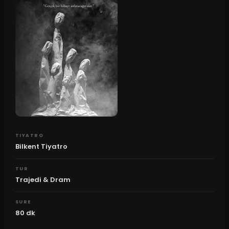
TIYATRO
Bilkent Tiyatro
TUR
Trajedi & Dram
SURE
80
dk