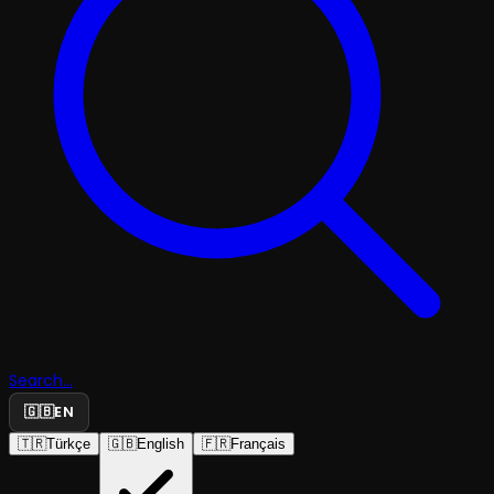
Search...
🇬🇧
EN
🇹🇷
Türkçe
🇬🇧
English
🇫🇷
Français