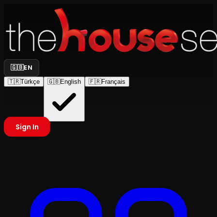
🇬🇧
EN
🇹🇷
Türkçe
🇬🇧
English
🇫🇷
Français
Sign In