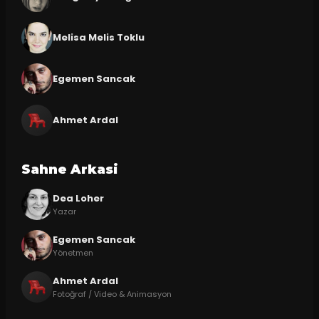
Melisa Melis Toklu
Egemen Sancak
Ahmet Ardal
Sahne Arkasi
Dea Loher
Yazar
Egemen Sancak
Yönetmen
Ahmet Ardal
Fotoğraf / Video & Animasyon