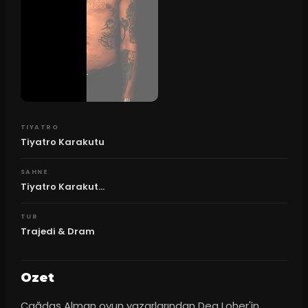
TIYATRO
Tiyatro Karakutu
SAHNE
Tiyatro Karakut...
TUR
Trajedi & Dram
Ozet
Çağdaş Alman oyun yazarlarından Dea Loher'in, 