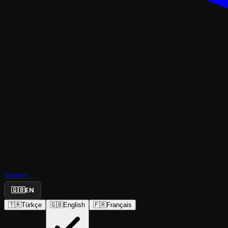
DANSPERFORMANS
Dönüşüm 
Sorularım
Korkmayın
Sadece Bir
Search...
🇬🇧
EN
Dramatur
🇹🇷
Türkçe
🇬🇧
English
🇫🇷
Français