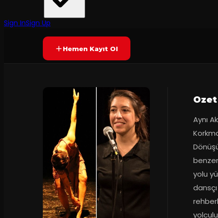
2
dakika
Yetersiz oy
YAKINDA
Sign In
Sign Up
Hemen Kayıt Ol
Ozet
Aynı Ak
Korkma
Dönüşüm
benzerl
yolu yü
dansçı 
rehberli
yolculu