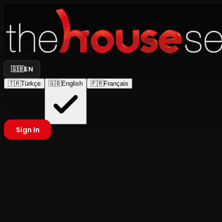
🇬🇧
EN
🇹🇷
Türkçe
🇬🇧
English
🇫🇷
Français
Sign In