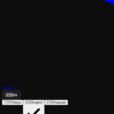
TRAJEDI & DRAMKOMEDI
Search...
Dönme Do
🇬🇧
EN
🇹🇷
Türkçe
🇬🇧
English
🇫🇷
Français