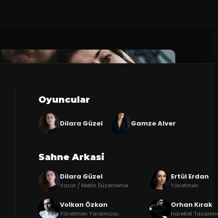
Oyuncular
Dilara Güzel
Gamze Alver
Sahne Arkasi
Dilara Güzel
Ertül Erdan
Yazar / Metin Düzenleme
Yönetmen
Volkan Özkan
Orhan Kırak
Yönetmen Yardımcısı
Hareket Tasarım