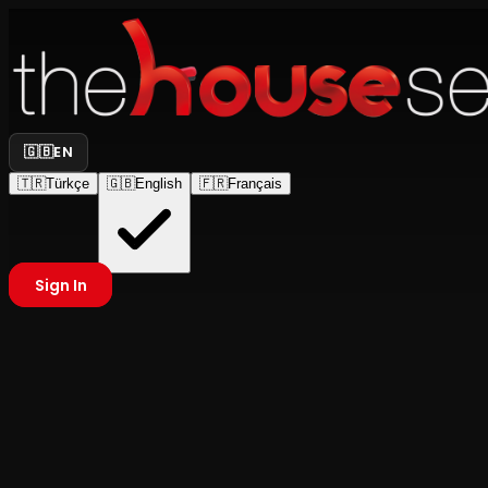
🇬🇧
EN
🇹🇷
Türkçe
🇬🇧
English
🇫🇷
Français
Sign In