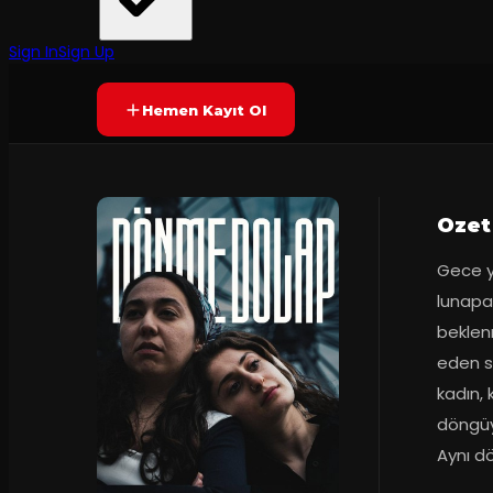
LEIT KOLEKTİF
·
Koma Sahnesi
9.9
90
dakika
Prömiyer
18.05
(
17
oy)
YAKINDA
+16
Sign In
Sign Up
Hemen Kayıt Ol
Ozet
Gece ya
lunapar
beklenm
eden se
kadın, 
döngüy
Aynı dö