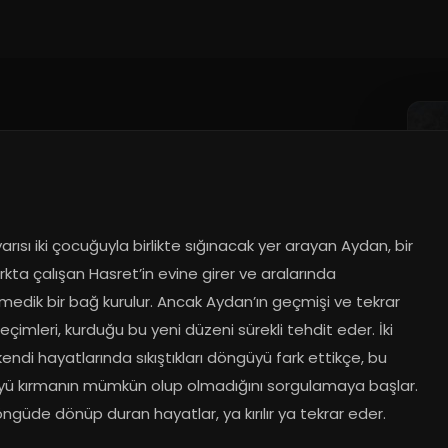
.2026
rısı iki çocuğuyla birlikte sığınacak yer arayan Aydan, bir 
kta çalışan Hasret’in evine girer ve aralarında 
edik bir bağ kurulur. Ancak Aydan’ın geçmişi ve tekrar 
çimleri, kurduğu bu yeni düzeni sürekli tehdit eder. İki 
kendi hayatlarında sıkıştıkları döngüyü fark ettikçe, bu 
ü kırmanın mümkün olup olmadığını sorgulamaya başlar. 
ngüde dönüp duran hayatlar, ya kırılır ya tekrar eder.