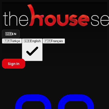
🇬🇧
EN
🇹🇷
Türkçe
🇬🇧
English
🇫🇷
Français
Sign In