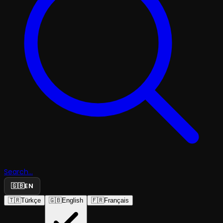
Search...
🇬🇧
EN
🇹🇷
Türkçe
🇬🇧
English
🇫🇷
Français