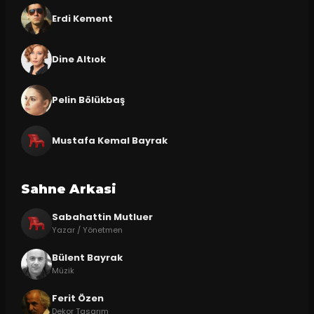
Erdi Kement
Dine Altıok
Pelin Bölükbaş
Mustafa Kemal Bayrak
Sahne Arkasi
Sabahattin Mutluer
Yazar / Yönetmen
Bülent Bayrak
Müzik
Ferit Özen
Dekor Tasarım