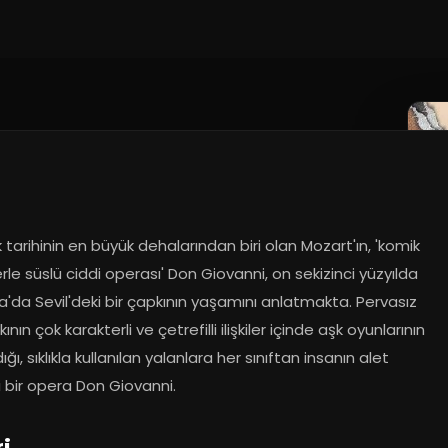
018
k tarihinin en büyük dehalarından biri olan Mozart'ın, 'komik 
rle süslü ciddi operası' Don Giovanni, on sekizinci yüzyılda 
'da Sevil'deki bir çapkının yaşamını anlatmakta. Pervasız 
ının çok karakterli ve çetrefilli ilişkiler içinde aşk oyunlarının 
ığı, sıklıkla kullanılan yalanlara her sınıftan insanın alet 
i bir opera Don Giovanni.
ri