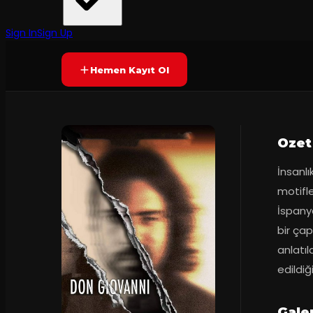
İzmir Devlet Opera ve Balesi
7.0
2
dakika
Prömiyer
03.02.2
(
20
oy)
YAKINDA
+7
Sign In
Sign Up
Hemen Kayıt Ol
Ozet
İnsanlı
motifle
İspanya
bir çapk
anlatıld
edildiğ
Gale