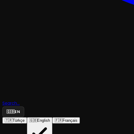
OPERA
Search...
Don Giova
🇬🇧
EN
🇹🇷
Türkçe
🇬🇧
English
🇫🇷
Français