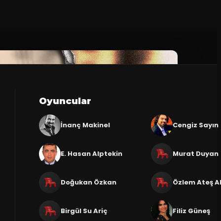
Oyuncular
İnanç Makinel
Cengiz Sayın
E. Hasan Alptekin
Murat Duyan
Doğukan Özkan
Özlem Ateş A
Birgül Su Ariç
Filiz Güneş