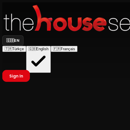
🇬🇧
EN
🇹🇷
Türkçe
🇬🇧
English
🇫🇷
Français
Sign In