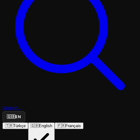
Search...
🇬🇧
EN
🇹🇷
Türkçe
🇬🇧
English
🇫🇷
Français