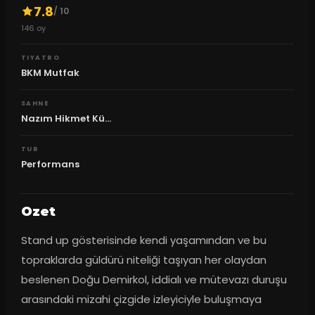
7.8
/ 10
146
oy
TIYATRO
BKM Mutfak
SAHNE
Nazım Hikmet Kü...
TUR
Performans
Ozet
Stand up gösterisinde kendi yaşamından ve bu 
topraklarda güldürü niteliği taşıyan her olaydan 
beslenen Doğu Demirkol, iddialı ve mütevazı duruşu 
arasındaki mizahi çizgide izleyiciyle buluşmaya 