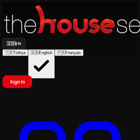
🇬🇧
EN
🇹🇷
Türkçe
🇬🇧
English
🇫🇷
Français
Sign In