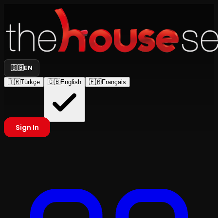
🇬🇧
EN
🇹🇷
Türkçe
🇬🇧
English
🇫🇷
Français
Sign In