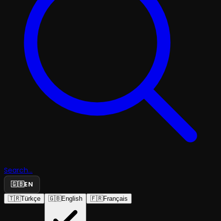
Search...
🇬🇧
EN
🇹🇷
Türkçe
🇬🇧
English
🇫🇷
Français