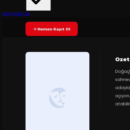
Pray Tiyatro
·
Pray Tiyatro - ...
60
dakika
Prömiyer
31.03.20
Yetersiz oy
YAKINDA
+17
Sign In
Sign Up
Hemen Kayıt Ol
Ozet
Doğaçla
sahned
adayla
açıyoru
atabilir