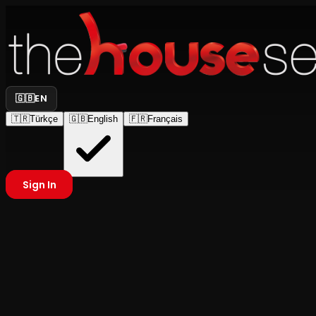
🇬🇧
EN
🇹🇷
Türkçe
🇬🇧
English
🇫🇷
Français
Sign In