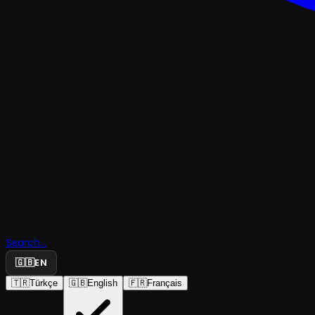
Doğaçlam
Search...
Oyunculu
🇬🇧
EN
🇹🇷
Türkçe
🇬🇧
English
🇫🇷
Français