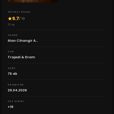
SEYIRCI PUANI
9.7
/ 10
13
oy
SAHNE
Alan Cihangir A...
TUR
Trajedi & Dram
SURE
75
dk
PROMIYER
29.04.2026
YAS SINIRI
+16