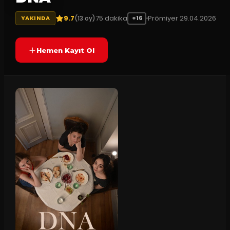
9.7
75
dakika
Prömiyer
29.04.2026
(
13
oy)
YAKINDA
+16
Hemen Kayıt Ol