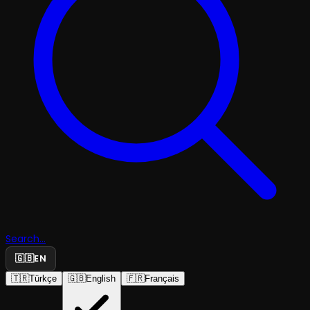
Search...
🇬🇧
EN
🇹🇷
Türkçe
🇬🇧
English
🇫🇷
Français