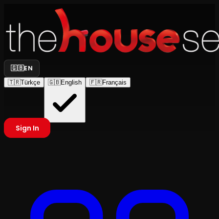
🇬🇧
EN
🇹🇷
Türkçe
🇬🇧
English
🇫🇷
Français
Sign In