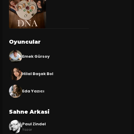
Oyuncular
Emek Gürsoy
Hilal Başak Bol
Eda Yazıcı
Sahne Arkasi
Paul Zindel
Yazar