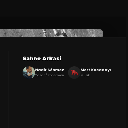
Sahne Arkasi
Nadir Sönmez
Mert Kocadayı
Yazar / Yönetmen
Müzik