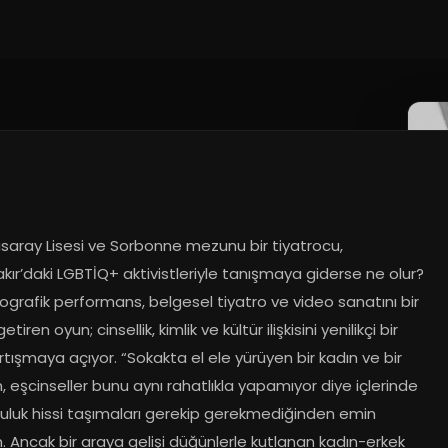
saray Lisesi ve Sorbonne mezunu bir tiyatrocu, 
kır’daki LGBTİQ+ aktivistleriyle tanışmaya giderse ne olur? 
grafik performans, belgesel tiyatro ve video sanatını bir 
tiren oyun; cinsellik, kimlik ve kültür ilişkisini yenilikçi bir 
artışmaya açıyor. “Sokakta el ele yürüyen bir kadın ve bir 
, eşcinseller bunu aynı rahatlıkla yapamıyor diye içlerinde 
luluk hissi taşımaları gerekip gerekmediğinden emin 
. Ancak bir araya gelişi düğünlerle kutlanan kadın-erkek 