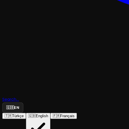
PERFORMANS
Search...
🇬🇧
EN
Diyarbakı
🇹🇷
Türkçe
🇬🇧
English
🇫🇷
Français