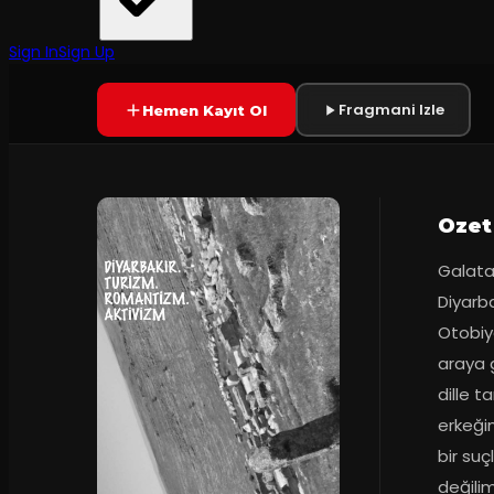
8.0
(
20
oy)
SONA ERDI
+18
Sign In
Sign Up
Fragmani Izle
Hemen Kayıt Ol
Ozet
Galata
Diyarba
Otobiyo
araya ge
dille t
erkeğin
bir suç
değilim