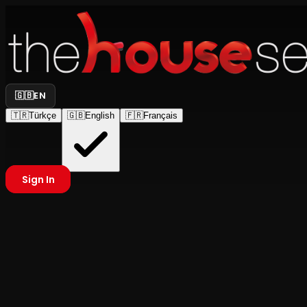
🇬🇧
EN
🇹🇷
Türkçe
🇬🇧
English
🇫🇷
Français
Sign In