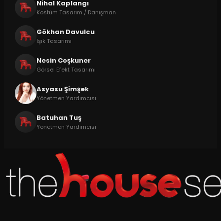
Nihal Kaplangı
Kostüm Tasarım / Danışman
Gökhan Davulcu
Işık Tasarımı
Nesin Coşkuner
Görsel Efekt Tasarımı
Asyasu Şimşek
Yönetmen Yardımcısı
Batuhan Tuş
Yönetmen Yardımcısı