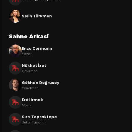
Selin Türkmen
Sahne Arkasi
Enzo Cormann
Yazar
Nükhet İzet
Çevirmen
Gökhan Doğrusoy
Yönetmen
Erdi Irmak
Müzik
Sırrı Topraktepe
Dekor Tasarım