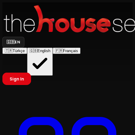
🇬🇧
EN
🇹🇷
Türkçe
🇬🇧
English
🇫🇷
Français
Sign In