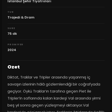
İstanbul Şehir Tiyatroları
TUR
Trajedi & Dram
SURE
75
dk
PROMIYER
2024
Ozet
Diktat, Traklar ve Tripler arasında yaşanmış iç 
savaşın izlerinin hâlâ gözlemlendiği bir coğrafyada 
geçiyor. Öykü Traklar’ın tarafına geçen Piet ile 
Tripler’in saflarında kalan kardeşi Val arasında yirmi 
beş yıl sonra geçen yüzleşmeyi aktarıyor.Val 