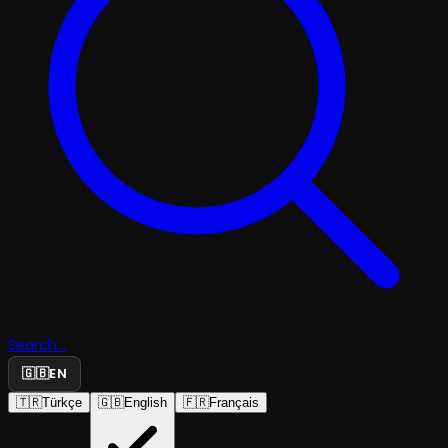
Search...
🇬🇧
EN
🇹🇷
Türkçe
🇬🇧
English
🇫🇷
Français