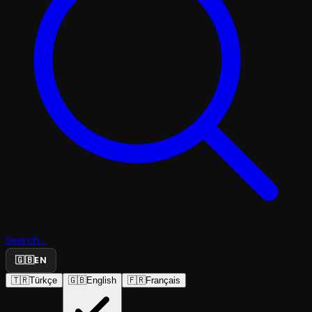
Search...
🇬🇧
EN
🇹🇷
Türkçe
🇬🇧
English
🇫🇷
Français