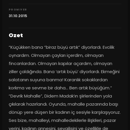
PROMIYER
31.10.2015
Ozet
“Küçükken bana “biraz büyü artık” diyorlardı. Evcilik 
oynardım. Olmayan çayları içerdim, olmayan 
fincanlardan. Olmayan kapılar açardım, olmayan 
ziller çaldığında. Bana ‘artık büyü’ diyorlardı. Ekmeğini 
salatanın suyuna banma! Karanlık sokaklardan 
korkma ve sevme bir daha... Ben artık büyüğüm.” 
“Devrik Mahalle”, Didem Madak’ın şiirlerinden yola 
çıkılarak hazırlandı. Oyunda, mahalle pazarında başı 
dönüp yere düşen bir kadının iç sesiyle karşılaşıyoruz. 
Ses bize, mahalleyi, mahalledekilerle ilişkileri, pazar 
yerini, kadının annesini, sevgilisini ve özellikle de 