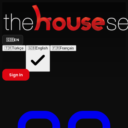
🇬🇧
EN
🇹🇷
Türkçe
🇬🇧
English
🇫🇷
Français
Sign In