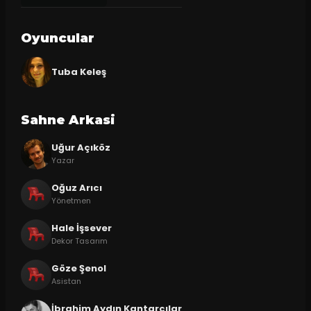
Oyuncular
Tuba Keleş
Sahne Arkasi
Uğur Açıköz
Yazar
Oğuz Arıcı
Yönetmen
Hale İşsever
Dekor Tasarım
Göze Şenol
Asistan
İbrahim Aydın Kantarcılar