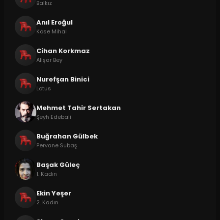
Balkız
Anıl Eroğul
Köse Mihal
Cihan Korkmaz
Alişar Bey
Nurefşan Binici
Lotus
Mehmet Tahir Sertakan
Şeyh Edebali
Buğrahan Gülbek
Pervane Subaş
Başak Güleç
1. Kadın
Ekin Yeşer
2. Kadın