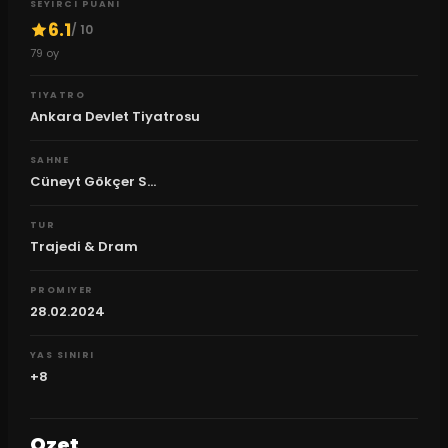
SEYIRCI PUANI
6.1
/ 10
79
oy
TIYATRO
Ankara Devlet Tiyatrosu
SAHNE
Cüneyt Gökçer S...
TUR
Trajedi & Dram
PROMIYER
28.02.2024
YAS SINIRI
+8
Ozet