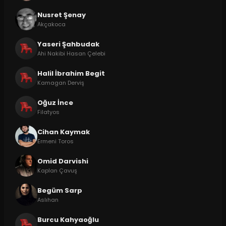
Nusret Şenay
Akçakoca
Yaseri Şahbudak
Ahi Nakibi Hasan Çelebi
Halil İbrahim Begit
Kamagan Derviş
Oğuz İnce
Filatyos
Cihan Kaymak
Ermeni Toros
Omid Darvishi
Kaplan Çavuş
Begüm Sarp
Aslıhan
Burcu Kahyaoğlu