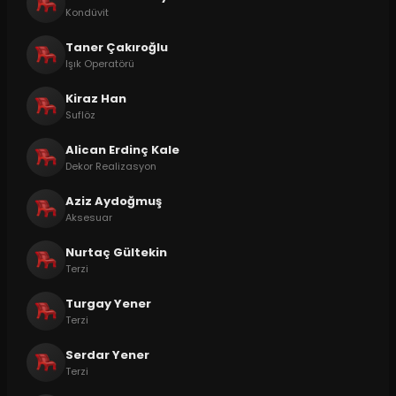
Kondüvit
Taner Çakıroğlu
Işık Operatörü
Kiraz Han
Suflöz
Alican Erdinç Kale
Dekor Realizasyon
Aziz Aydoğmuş
Aksesuar
Nurtaç Gültekin
Terzi
Turgay Yener
Terzi
Serdar Yener
Terzi