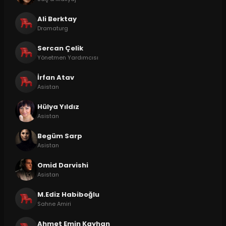
Ali Berktay
Dramaturg
Sercan Çelik
Yönetmen Yardımcısı
İrfan Atav
Asistan
Hülya Yıldız
Asistan
Begüm Sarp
Asistan
Omid Darvishi
Asistan
M.Ediz Habiboğlu
Sahne Amiri
Ahmet Emin Kayhan