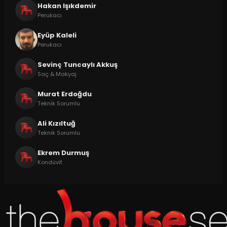
Hakan Işıkdemir
Perukacı
Eyüp Kaleli
Perukacı
Sevinç Tuncaylı Akkuş
Saç & Makyaj
Murat Erdoğdu
Teknik Sorumlu
Ali Kızıltuğ
Teknik Sorumlu
Ekrem Durmuş
Kondüvit