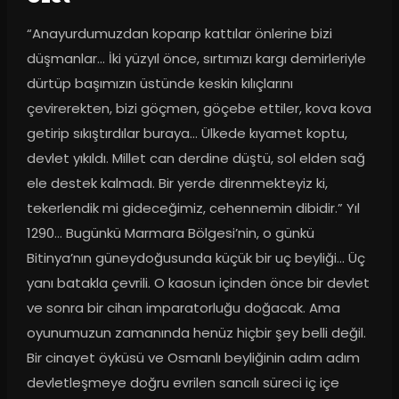
“Anayurdumuzdan koparıp kattılar önlerine bizi 
düşmanlar... İki yüzyıl önce, sırtımızı kargı demirleriyle 
dürtüp başımızın üstünde keskin kılıçlarını 
çevirerekten, bizi göçmen, göçebe ettiler, kova kova 
getirip sıkıştırdılar buraya... Ülkede kıyamet koptu, 
devlet yıkıldı. Millet can derdine düştü, sol elden sağ 
ele destek kalmadı. Bir yerde direnmekteyiz ki, 
tekerlendik mi gideceğimiz, cehennemin dibidir.” Yıl 
1290… Bugünkü Marmara Bölgesi’nin, o günkü 
Bitinya’nın güneydoğusunda küçük bir uç beyliği… Üç 
yanı batakla çevrili. O kaosun içinden önce bir devlet 
ve sonra bir cihan imparatorluğu doğacak. Ama 
oyunumuzun zamanında henüz hiçbir şey belli değil. 
Bir cinayet öyküsü ve Osmanlı beyliğinin adım adım 
devletleşmeye doğru evrilen sancılı süreci iç içe 