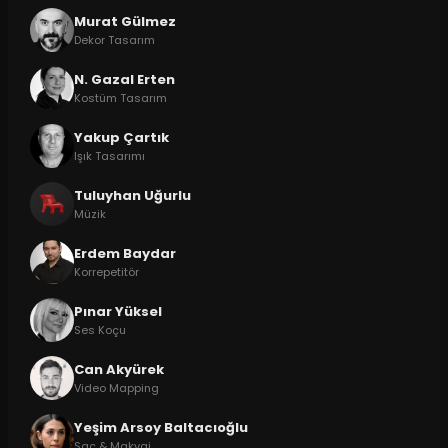
Murat Gülmez
Dekor Tasarım
N. Gazal Erten
Kostüm Tasarım
Yakup Çartık
Işık Tasarımı
Tuluyhan Uğurlu
Müzik
Erdem Baydar
Korrepetitör
Pınar Yüksel
Ses Koçu
Can Akyürek
Video Mapping
Yeşim Arsoy Baltacıoğlu
Saç & Makyaj