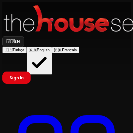
🇬🇧
EN
🇹🇷
Türkçe
🇬🇧
English
🇫🇷
Français
Sign In