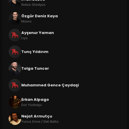
Notüs Gladyüs
Özgür Deniz Kaya
Mavro
Ayşenur Yaman
Liya
Tunç Yıldırım
Tolga Tuncer
Muhammed Gence Çaydaşi
Erkan Alpago
Esir Yüzbaşu
Nejat Armutçu
Yunus Emre / Deli Balta