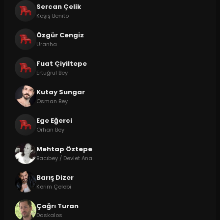
Sercan Çelik
Keşiş Benito
Özgür Cengiz
Uranha
Fuat Çiyiltepe
Ertuğrul Bey
Kutay Sungar
Osman Bey
Ege Eğerci
Orhan Bey
Mehtap Öztepe
Bacıbey / Devlet Ana
Barış Dizer
Kerim Çelebi
Çağrı Turan
Daskalos