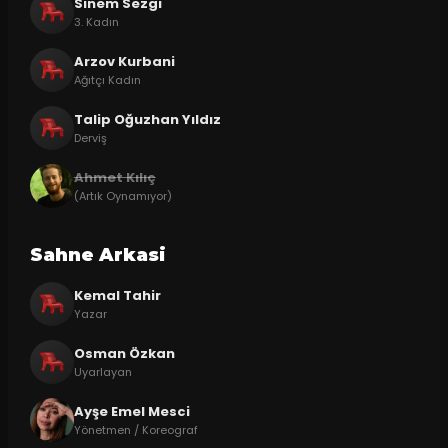
Sinem Sezgi
3. Kadın
Arzov Kurbani
Ağıtçı Kadın
Talip Oğuzhan Yıldız
Derviş
Ahmet Kılıç
(Artık Oynamıyor)
Sahne Arkasi
Kemal Tahir
Yazar
Osman Özkan
Uyarlayan
Ayşe Emel Mesci
Yönetmen / Koreograf