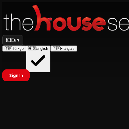
🇬🇧
EN
🇹🇷
Türkçe
🇬🇧
English
🇫🇷
Français
Sign In