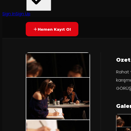
Tiyatro Fora
Prömiyer
2015
Yetersiz oy
SONA ERDI
Sign In
Sign Up
Hemen Kayıt Ol
Ozet
Rahat 
karışmı
GÖRÜŞM
Gale