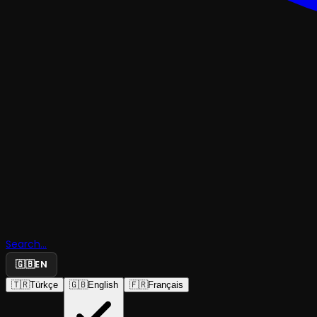
KOMEDI
Search...
Ders
🇬🇧
EN
🇹🇷
Türkçe
🇬🇧
English
🇫🇷
Français