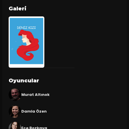
Galeri
Oyuncular
Murat Altınok
Damla Özen
Ece Bozkaya