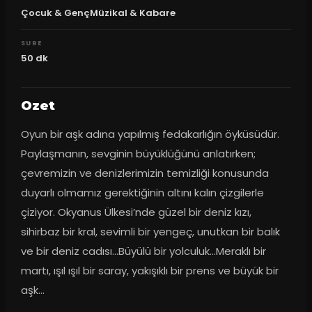
Çocuk & GençMüzikal & Kabare
SURE
50
dk
Ozet
Oyun bir aşk adına yapılmış fedakarlığın öyküsüdür. 
Paylaşmanın, sevginin büyüklüğünü anlatırken; 
çevremizin ve denizlerimizin temizliği konusunda 
duyarlı olmamız gerektiğinin altını kalın çizgilerle 
çiziyor. Okyanus Ülkesi’nde güzel bir deniz kızı, 
sihirbaz bir kral, sevimli bir yengeç, unutkan bir balık 
ve bir deniz cadısı...Büyülü bir yolculuk...Meraklı bir 
martı, ışıl ışıl bir saray, yakışıklı bir prens ve büyük bir 
aşk...