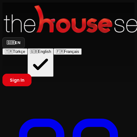
🇬🇧
EN
🇹🇷
Türkçe
🇬🇧
English
🇫🇷
Français
Sign In