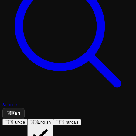
Search...
🇬🇧
EN
🇹🇷
Türkçe
🇬🇧
English
🇫🇷
Français