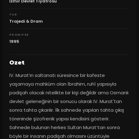
İzmir Devlet Tiyatrosu
TUR
Trajedi & Dram
PROMIYER
1995
Ozet
IV. Murat’ın saltanatı süresince bir kafeste 
yaşamaya mahkûm olan İbrahim, ruhî yapısıyla 
padişah olacak nitelikte bir kişi değildir ama Osmanlı 
devlet geleneğinin bir sonucu olarak IV. Murat'tan 
sonra tahta çıkarılır. İlk sahnede yapılan tahta çıkış 
töreninde şizofrenik yapısı kendisini gösterir. 
Sahnede bulunan herkes Sultan Murat’tan sonra 
böyle bir insanın padişah olmasını üzüntüyle 