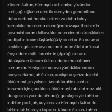
Kösem Sultan, Hümaşah adlı cariye yüzünden 
tartıştığı oğlunun emri ile saraydan gönderilince 
daha serbest hareket etme ve daha kolay 
komplolar hazırlama olanağına kavuşur. İbrahim’in 
çevresini saran dalkavuklar onun cinnetini körüklerler; 
padişahın kadın düşkünlüğü iyice artar. Bu duruma 
tepkisini göstermeye cesaret eden Silahtar Yusuf 
Paşa idam edilir. İbrahim’in çılgınlığı cinnete 
dönüşürken Kösem Sultan, darbe hazırlıklarını 
tamamlar. Yeniçeriler saraya yürüdükleri sırada 
cariyesi Hümaşah Sultan, padişaha şehzadelerini 
öldürmesi için yalvarır. Ancak İbrahim, tahtını 
korumak için çocuklarını öldürmeyi kabul etmez. Akli 
dengesinin yerinde olmadığı gerekçesiyle tahttan 
indirilen padişah, soytarısı ve Hümaşah Sultan ile 
birlikte bir hücreye kapatılır. Kösem Sultan, tahtın 