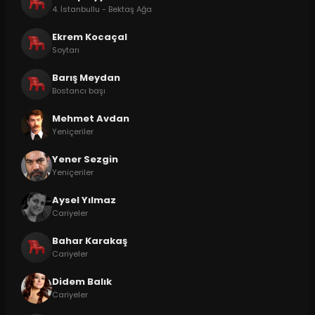
4. İstanbullu - Bektaş Ağa
Ekrem Kocaçal
Soytarı
Barış Meydan
Bostancı başı
Mehmet Avdan
Yeniçeriler
Yener Sezgin
Yeniçeriler
Aysel Yılmaz
Cariyeler
Bahar Karakaş
Cariyeler
Didem Balık
Cariyeler