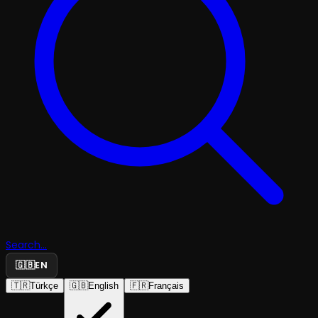
Search...
🇬🇧
EN
🇹🇷
Türkçe
🇬🇧
English
🇫🇷
Français