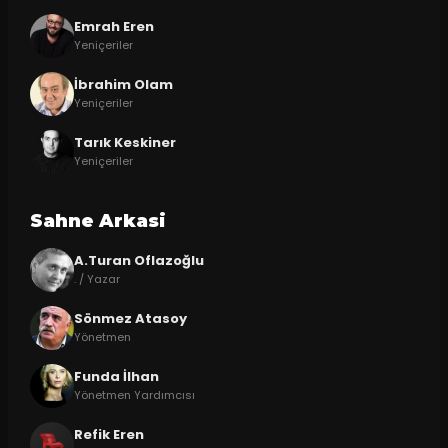
Emrah Eren
Yeniçeriler
İbrahim Olam
Yeniçeriler
Tarık Keskiner
Yeniçeriler
Sahne Arkasi
A.Turan Oflazoğlu
. / Yazar
Sönmez Atasoy
Yönetmen
Funda İlhan
Yönetmen Yardımcısı
Refik Eren