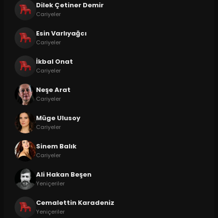
Dilek Çetiner Demir
Cariyeler
Esin Varlıyağcı
Cariyeler
İkbal Onat
Cariyeler
Neşe Arat
Cariyeler
Müge Ulusoy
Cariyeler
Sinem Balık
Cariyeler
Ali Hakan Beşen
Yeniçeriler
Cemalettin Karadeniz
Yeniçeriler