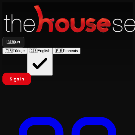
🇬🇧
EN
🇹🇷
Türkçe
🇬🇧
English
🇫🇷
Français
Sign In