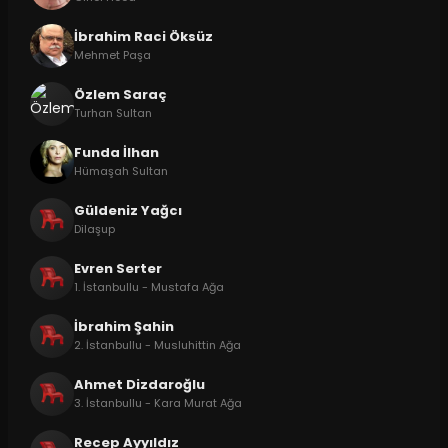
İbrahim Raci Öksüz
Mehmet Paşa
Özlem Saraç
Turhan Sultan
Funda İlhan
Hümaşah Sultan
Güldeniz Yağcı
Dilaşup
Evren Serter
1. İstanbullu - Mustafa Ağa
İbrahim Şahin
2. İstanbullu - Musluhittin Ağa
Ahmet Dizdaroğlu
3. İstanbullu - Kara Murat Ağa
Recep Ayyıldız