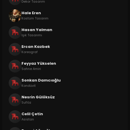
Dekor Tasarım
Hale Eren
Kostüm Tasarım
Hasan Yalman
Işık Tasarımı
Ercan Kazbek
Koreograf
Feyyaz Yükselen
Sahne Amiri
Sonkan Damcıoğlu
Kondüvit
Nesrin Gülöksüz
Suflöz
Celil Çetin
Asistan