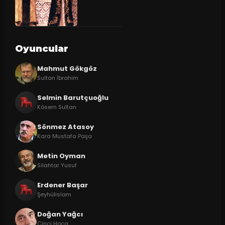
Oyuncular
Mahmut Gökgöz
Sultan İbrahim
Selmin Barutçuoğlu
Kösem Sultan
Sönmez Atasoy
Kara Mustafa Paşa
Metin Oyman
Silahtar Yusuf
Erdener Başar
Şeyhülislam
Doğan Yağcı
Cinci Hoca