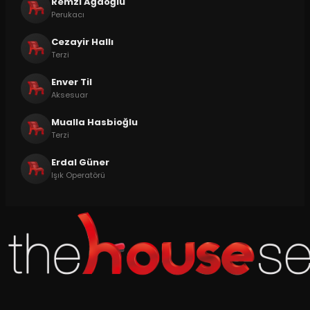
Remzi Ağaoğlu
Perukacı
Cezayir Hallı
Terzi
Enver Til
Aksesuar
Mualla Hasbioğlu
Terzi
Erdal Güner
Işık Operatörü