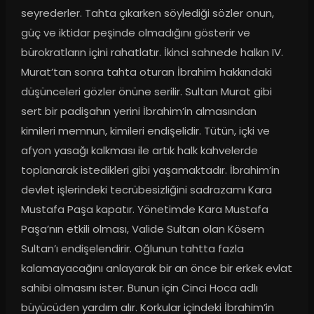
seyrederler. Tahta çıkarken söylediği sözler onun, 
güç ve iktidar peşinde olmadığını gösterir ve 
bürokratların içini rahatlatır. İkinci sahnede halkın IV. 
Murat’tan sonra tahta oturan İbrahim hakkındaki 
düşünceleri gözler önüne serilir. Sultan Murat gibi 
sert bir padişahın yerini İbrahim’in almasından 
kimileri memnun, kimileri endişelidir. Tütün, içki ve 
afyon yasağı kalkması ile artık halk kahvelerde 
toplanarak istedikleri gibi yaşamaktadır. İbrahim’in 
devlet işlerindeki tecrübesizliğini sadrazamı Kara 
Mustafa Paşa kapatır. Yönetimde Kara Mustafa 
Paşa’nın etkili olması, Valide Sultan olan Kösem 
Sultan’ı endişelendirir. Oğlunun tahtta fazla 
kalamayacağını anlayarak bir an önce bir erkek evlat 
sahibi olmasını ister. Bunun için Cinci Hoca adlı 
büyücüden yardım alır. Korkular içindeki İbrahim’in 