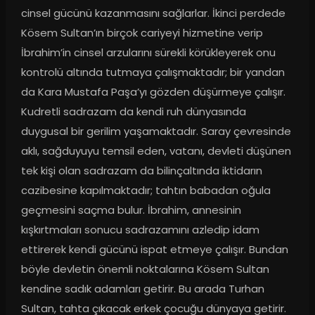
cinsel gücünü kazanmasını sağlarlar. İkinci perdede 
Kösem Sultan’ın birçok cariyeyi hizmetine verip 
İbrahim’in cinsel arzularını sürekli körükleyerek onu 
kontrolü altında tutmaya çalışmaktadır; bir yandan 
da Kara Mustafa Paşa’yı gözden düşürmeye çalışır. 
Kudretli sadrazam da kendi ruh dünyasında 
duygusal bir gerilim yaşamaktadır. Saray çevresinde 
aklı, sağduyuyu temsil eden, vatanı, devleti düşünen 
tek kişi olan sadrazam da bilinçaltında iktidarın 
cazibesine kapılmaktadır; tahtın babadan oğula 
geçmesini saçma bulur. İbrahim, annesinin 
kışkırtmaları sonucu sadrazamını azledip idam 
ettirerek kendi gücünü ispat etmeye çalışır. Bundan 
böyle devletin önemli noktalarına Kösem Sultan 
kendine sadık adamları getirir. Bu arada Turhan 
Sultan, tahta çıkacak erkek çocuğu dünyaya getirir. 