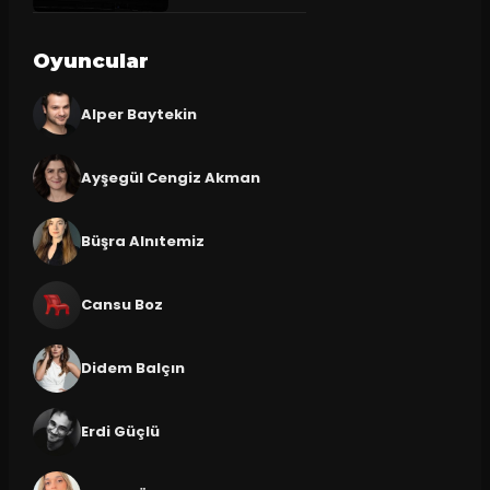
Oyuncular
Alper Baytekin
Ayşegül Cengiz Akman
Büşra Alnıtemiz
Cansu Boz
Didem Balçın
Erdi Güçlü