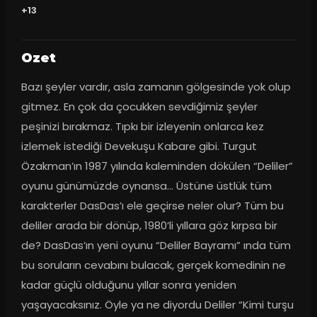
+13
Ozet
Bazı şeyler vardır, asla zamanın gölgesinde yok olup 
gitmez. En çok da çocukken sevdiğimiz şeyler 
peşinizi bırakmaz. Tıpkı bir izleyenin onlarca kez 
izlemek istediği Devekuşu Kabare gibi. Turgut 
Özakman’ın 1987 yılında kaleminden dökülen “Deliler” 
oyunu günümüzde oynansa… Üstüne üstlük tüm 
karakterler DasDas’ı ele geçirse neler olur? Tüm bu 
deliler arada bir dönüp, 1980’li yıllara göz kırpsa bir 
de? DasDas’ın yeni oyunu “Deliler Bayramı” ında tüm 
bu soruların cevabını bulacak, gerçek komedinin ne 
kadar güçlü olduğunu yıllar sonra yeniden 
yaşayacaksınız. Öyle ya ne diyordu Deliler “Kimi turşu 