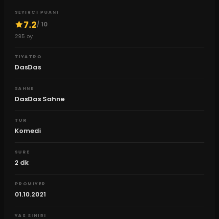
SEYIRCI PUANI
7.2
/ 10
295
oy
TIYATRO
DasDas
SAHNE
DasDas Sahne
TUR
Komedi
SURE
2
dk
PROMIYER
01.10.2021
YAS SINIRI