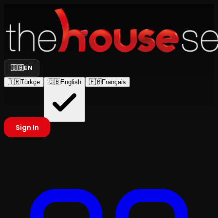
🇬🇧
EN
🇹🇷
Türkçe
🇬🇧
English
🇫🇷
Français
Sign In