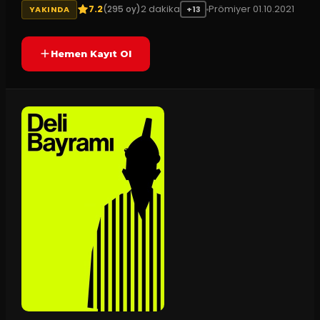
7.2
2
dakika
Prömiyer
01.10.2021
(
295
oy)
YAKINDA
+13
Hemen Kayıt Ol