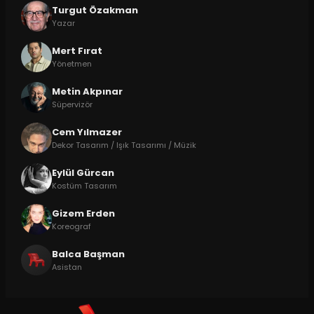
Turgut Özakman
Yazar
Mert Fırat
Yönetmen
Metin Akpınar
Süpervizör
Cem Yılmazer
Dekor Tasarım / Işık Tasarımı / Müzik
Eylül Gürcan
Kostüm Tasarım
Gizem Erden
Koreograf
Balca Başman
Asistan