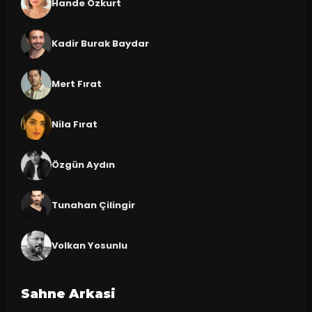
Hande Özkurt
Kadir Burak Baydar
Mert Fırat
Nila Fırat
Özgün Aydın
Tunahan Çilingir
Volkan Yosunlu
Sahne Arkasi