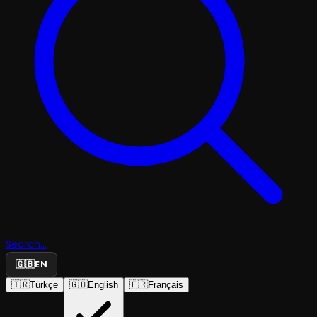
Search...
🇬🇧
EN
🇹🇷
Türkçe
🇬🇧
English
🇫🇷
Français