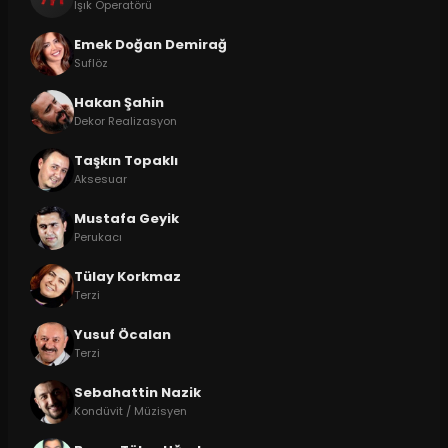
Işık Operatörü
Emek Doğan Demirağ
Suflöz
Hakan Şahin
Dekor Realizasyon
Taşkın Topaklı
Aksesuar
Mustafa Geyik
Perukacı
Tülay Korkmaz
Terzi
Yusuf Öcalan
Terzi
Sebahattin Nazik
Kondüvit / Müzisyen