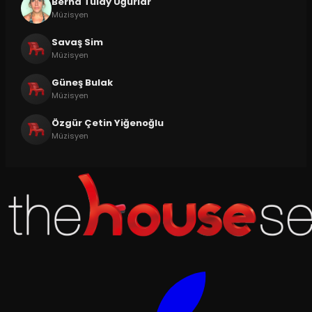
Berna Tülay Uğurlar
Müzisyen
Savaş Sim
Müzisyen
Güneş Bulak
Müzisyen
Özgür Çetin Yiğenoğlu
Müzisyen