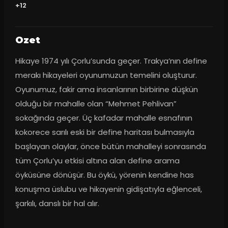
+12
Ozet
Hikaye 1974 yılı Çorlu’sunda geçer. Trakya’nın define 
merakı hikayeleri oyunumuzun temelini oluşturur. 
Oyunumuz, fakir ama insanlarının birbirine düşkün 
olduğu bir mahalle olan “Mehmet Pehlivan” 
sokağında geçer. Üç kafadar mahalle esnafının 
kokorece sarılı eski bir define haritası bulmasıyla 
başlayan olaylar, önce bütün mahalleyi sonrasında 
tüm Çorlu’yu etkisi altına alan define arama 
öyküsüne dönüşür. Bu öykü, yörenin kendine has 
konuşma üslubu ve hikayenin gidişatıyla eğlenceli, 
şarkılı, danslı bir hal alır.