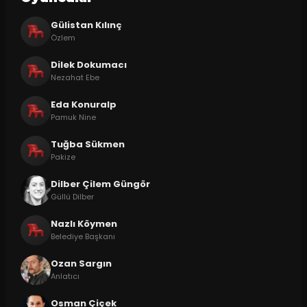
Gülistan Kılınç
Özlem
Dilek Dokumacı
Nezahat Ebe
Eda Konuralp
Pamuk Nine
Tuğba Sükmen
Pakize
Dilber Çilem Güngör
Güllü Dilber
Nazlı Köymen
Belediye Başkanı
Ozan Sargın
Anlatıcı
Osman Çiçek