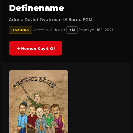
Definename
Adana Devlet Tiyatrosu
·
01 Burda PGM
2
dakika
Prömiyer
16.11.2021
Yetersiz oy
YAKINDA
+12
Hemen Kayıt Ol