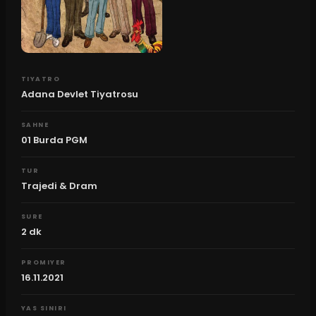
TIYATRO
Adana Devlet Tiyatrosu
SAHNE
01 Burda PGM
TUR
Trajedi & Dram
SURE
2
dk
PROMIYER
16.11.2021
YAS SINIRI