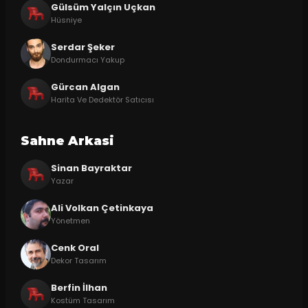
Gülsüm Yalçın Uçkan
Hüsniye
Serdar Şeker
Dondurmacı Yakup
Gürcan Algan
Harita Ve Dedektör Satıcısı
Sahne Arkasi
Sinan Bayraktar
Yazar
Ali Volkan Çetinkaya
Yönetmen
Cenk Oral
Dekor Tasarım
Berfin İlhan
Kostüm Tasarım