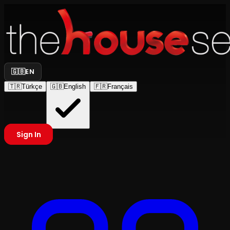
🇬🇧
EN
🇹🇷
Türkçe
🇬🇧
English
🇫🇷
Français
Sign In