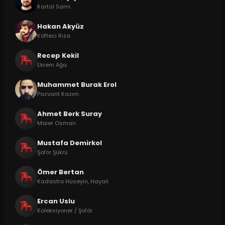
Kartal Sami
Hakan Akyüz
Köfteci Rıza
Recep Kekil
Ekrem Ağa
Muhammet Burak Erol
Pazvant Kazım
Ahmet Berk Suray
Maier Osman
Mustafa Demirkol
Şoför Şükrü
Ömer Bertan
Kadastro Hüseyin, Hayali
Ercan Uslu
Koleksiyoner / Şoför