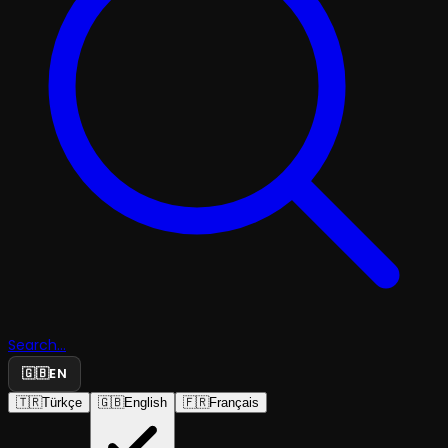
Search...
🇬🇧
EN
🇹🇷
Türkçe
🇬🇧
English
🇫🇷
Français