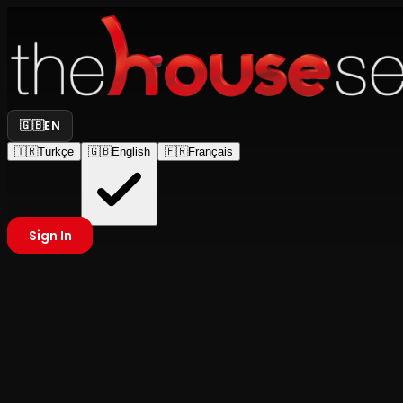
🇬🇧
EN
🇹🇷
Türkçe
🇬🇧
English
🇫🇷
Français
Sign In