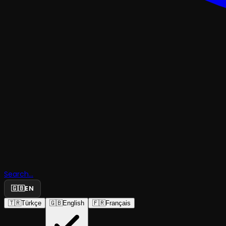
Dayanışm
Search...
Partisi
🇬🇧
EN
🇹🇷
Türkçe
🇬🇧
English
🇫🇷
Français