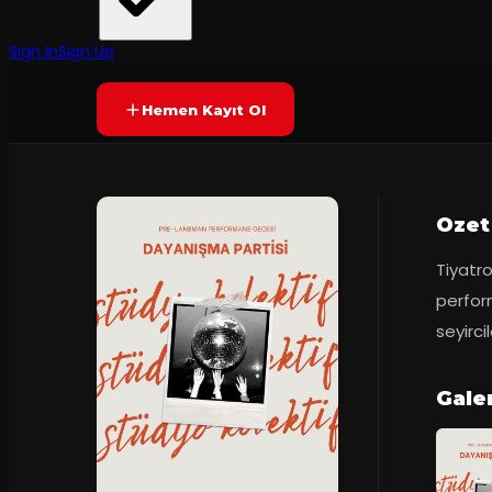
Tiyatro MoiraStüdyo Kolektif
·
Hamson No.1
Prömiyer
22.12.2025
Yetersiz oy
YAKINDA
Sign In
Sign Up
Hemen Kayıt Ol
Ozet
Tiyatro
perfor
seyircil
Gale