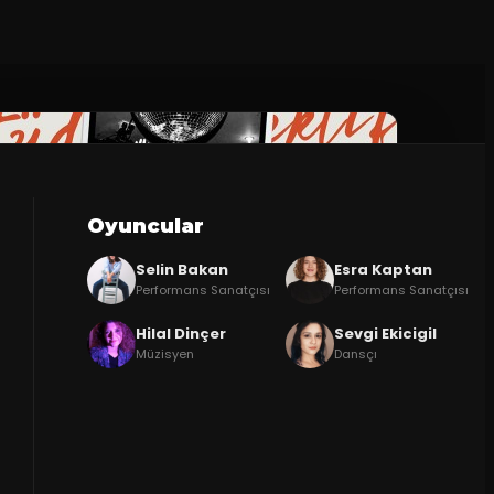
Oyuncular
Selin Bakan
Esra Kaptan
Performans Sanatçısı
Performans Sanatçısı
Hilal Dinçer
Sevgi Ekicigil
Müzisyen
Dansçı