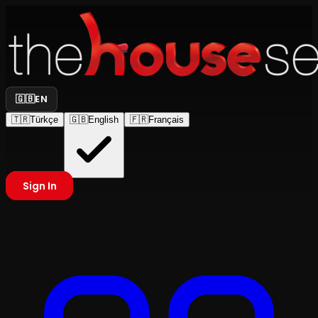
🇬🇧
EN
🇹🇷
Türkçe
🇬🇧
English
🇫🇷
Français
Sign In