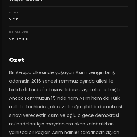
SURE
2
dk
PROMIYER
22.11.2018
Ozet
Bir Avrupa ülkesinde yaşayan Asım, zengin bir iş 
adamıdır. 2016 senesi Temmuz ayında ailesi ile 
birlikte İstanbul'a kayınvalidesini ziyarete gelmiştir. 
Ancak Temmuzun 15'inde hem Asım hem de Türk 
milleti , tarihinde çok kez olduğu gibi bir demokrasi 
sınavı verecektir. Asım ve oğlu o gece demokrasi 
mücadelesi için meydanlara akan kalabalıktan 
yalnızca bir kaçıdır. Asım hainler tarafından açılan 