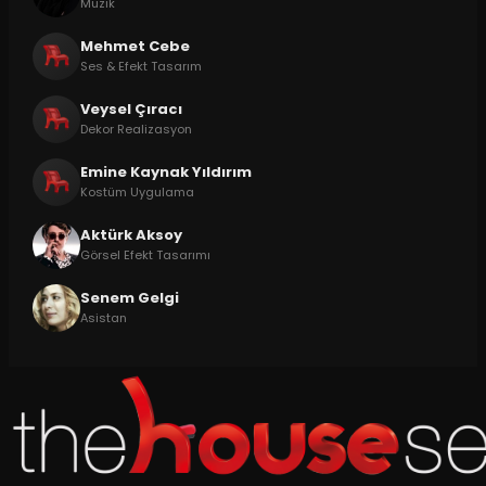
Müzik
Mehmet Cebe
Ses & Efekt Tasarım
Veysel Çıracı
Dekor Realizasyon
Emine Kaynak Yıldırım
Kostüm Uygulama
Aktürk Aksoy
Görsel Efekt Tasarımı
Senem Gelgi
Asistan