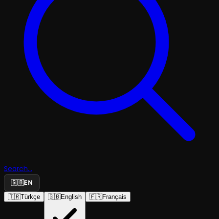
Search...
🇬🇧
EN
🇹🇷
Türkçe
🇬🇧
English
🇫🇷
Français