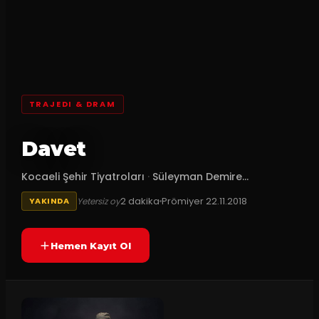
TRAJEDI & DRAM
Davet
Kocaeli Şehir Tiyatroları
·
Süleyman Demire...
2
dakika
Prömiyer
22.11.2018
Yetersiz oy
YAKINDA
Hemen Kayıt Ol