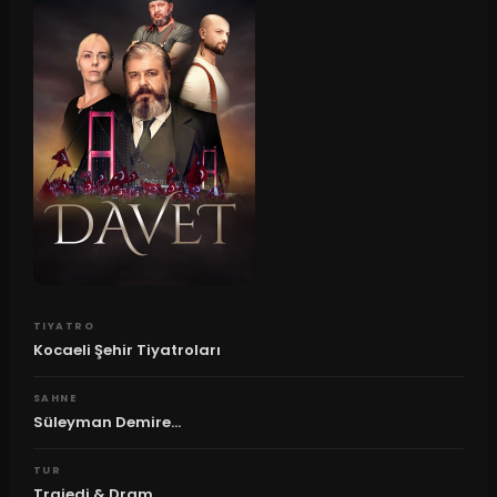
TIYATRO
Kocaeli Şehir Tiyatroları
SAHNE
Süleyman Demire...
TUR
Trajedi & Dram