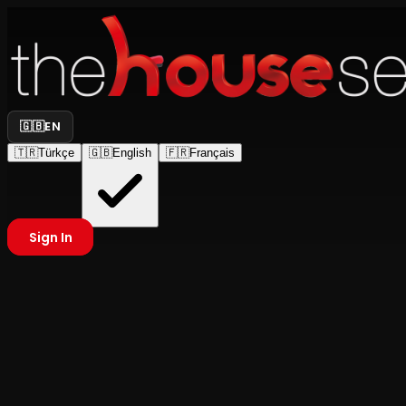
🇬🇧
EN
🇹🇷
Türkçe
🇬🇧
English
🇫🇷
Français
Sign In