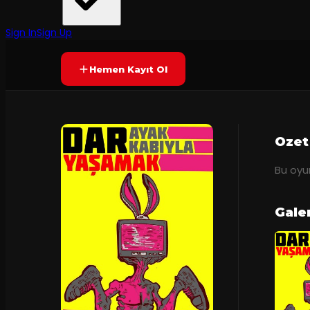
Galatasaray Üniversitesi Tiyatro Topluluğu
Prömiyer
2019
Yetersiz oy
SONA ERDI
Sign In
Sign Up
Hemen Kayıt Ol
Ozet
Bu oyun
Gale