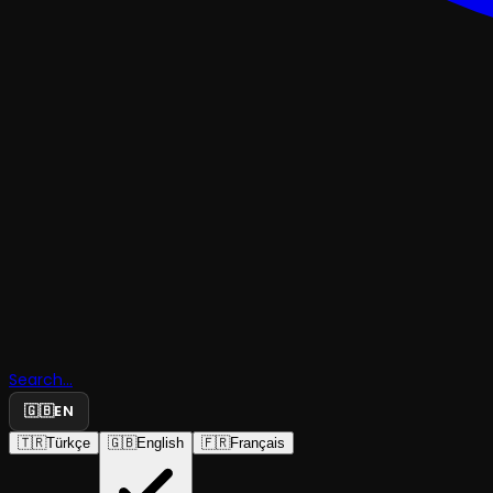
TRAJEDI & DRAM
Dar Ayakk
Search...
Yaşamak
🇬🇧
EN
🇹🇷
Türkçe
🇬🇧
English
🇫🇷
Français