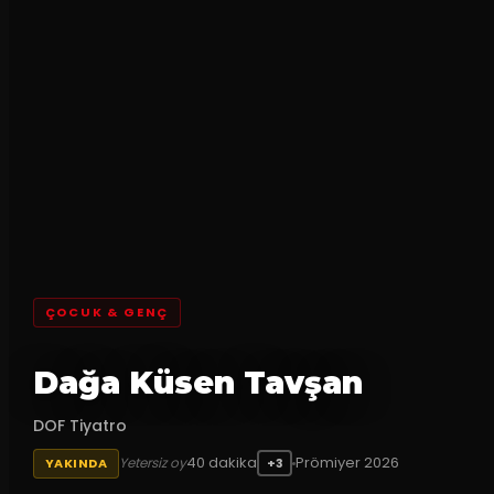
ÇOCUK & GENÇ
Dağa Küsen Tavşan
DOF Tiyatro
40
dakika
Prömiyer
2026
Yetersiz oy
YAKINDA
+3