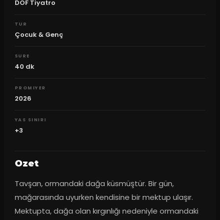
DOF Tiyatro
TUR
Çocuk & Genç
SURE
40
dk
PROMIYER
2026
YAS SINIRI
+3
Ozet
Tavşan, ormandaki dağa küsmüştür. Bir gün, 
mağarasında uyurken kendisine bir mektup ulaşır. 
Mektupta, dağa olan kırgınlığı nedeniyle ormandaki 