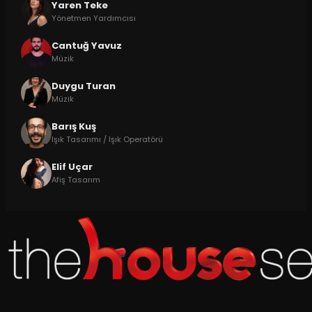
Yaren Teke
Yönetmen Yardımcısı
Cantuğ Yavuz
Müzik
Duygu Turan
Müzik
Barış Kuş
Işık Tasarımı / Işık Operatörü
Elif Uçar
Afiş Tasarım