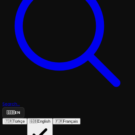
Search...
🇬🇧
EN
🇹🇷
Türkçe
🇬🇧
English
🇫🇷
Français