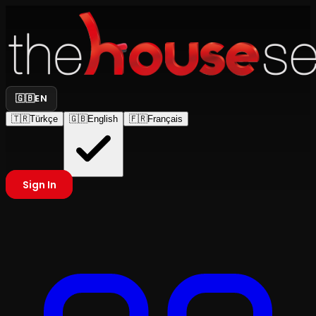
🇬🇧
EN
🇹🇷
Türkçe
🇬🇧
English
🇫🇷
Français
Sign In