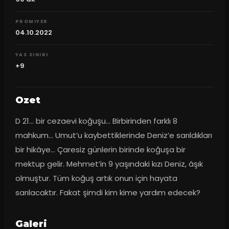
PROMIYER
04.10.2022
YAS SINIRI
+9
Ozet
D 21… bir cezaevi koğuşu… Birbirinden farklı 8 
mahkum… Umut’u kaybettiklerinde Deniz’e sarıldıkları 
bir hikâye… Çaresiz günlerin birinde koğuşa bir 
mektup gelir. Mehmet’in 9 yaşındaki kızı Deniz, âşık 
olmuştur. Tüm koğuş artık onun için hayata 
sarılacaktır. Fakat şimdi kim kime yardım edecek?
Galeri