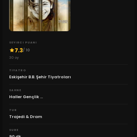
SEYIRCI PUANI
7.3
/ 10
30
oy
TIYATRO
Eskişehir B.B. Şehir Tiyatroları
SAHNE
Haller Gençlik ...
TUR
Trajedi & Dram
SURE
90
dk