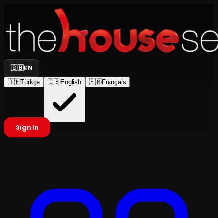
🇬🇧
EN
🇹🇷
Türkçe
🇬🇧
English
🇫🇷
Français
Sign In