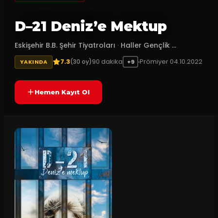
D–21 Deniz’e Mektup
Eskişehir B.B. Şehir Tiyatroları
·
Haller Gençlik ...
7.3
90
dakika
Prömiyer
04.10.2022
(
30
oy)
YAKINDA
+9
Hemen Kayıt Ol