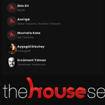
Ekin Eti
Müzik
Anıl Işık
Dekor Tasarım / Kostüm Tasarım
Mustafa Kala
Işık Tasarımı
Ayşegül Erkutay
Koreograf
Ercüment Yılmaz
Yönetmen Yardımcısı