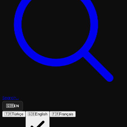
Search...
🇬🇧
EN
🇹🇷
Türkçe
🇬🇧
English
🇫🇷
Français