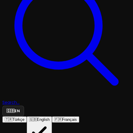
Search...
🇬🇧
EN
🇹🇷
Türkçe
🇬🇧
English
🇫🇷
Français