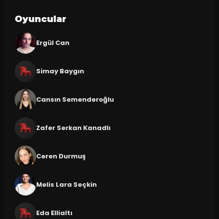
Oyuncular
Ergül Can
Simay Baygın
Cansın Semenderoğlu
Zafer Serkan Kanadlı
Ceren Durmuş
Melis Lara Seçkin
Eda Ellialtı