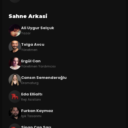
Sahne Arkasi
Ali Uygur Selçuk
Yazar
Tolga Avcu
Yönetmen
Ergül Can
Yönetmen Yardımcısı
Cansın Semenderoğlu
Dramaturg
Eda Ellialtı
Reji Asistanı
Furkan Kaymaz
Işık Tasarımı
Sinan Can Sarı