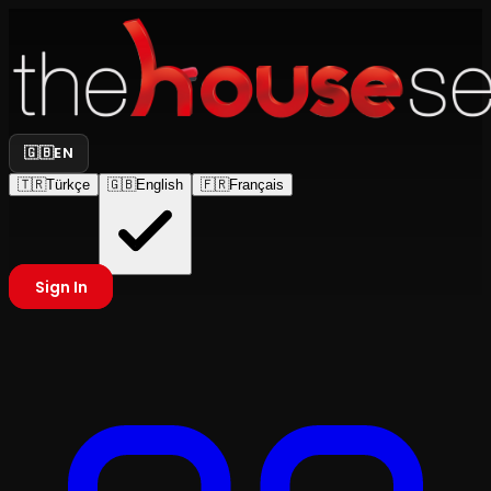
🇬🇧
EN
🇹🇷
Türkçe
🇬🇧
English
🇫🇷
Français
Sign In