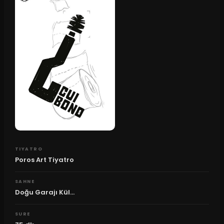
TIYATRO
Poros Art Tiyatro
SAHNE
Doğu Garajı Kül...
SURE