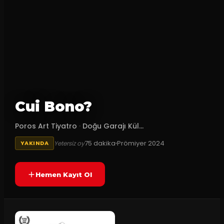
Cui Bono?
Poros Art Tiyatro
·
Doğu Garajı Kül...
75
dakika
Prömiyer
2024
Yetersiz oy
YAKINDA
Hemen Kayıt Ol