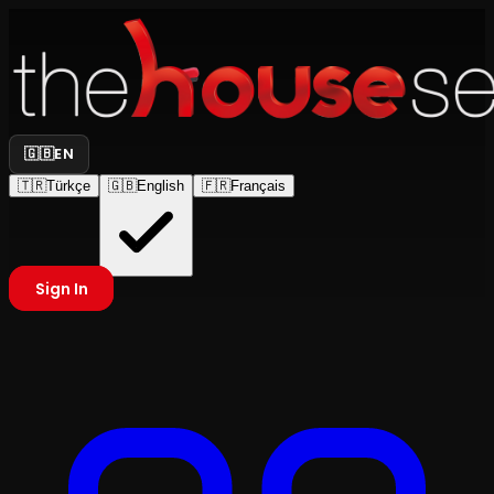
🇬🇧
EN
🇹🇷
Türkçe
🇬🇧
English
🇫🇷
Français
Sign In