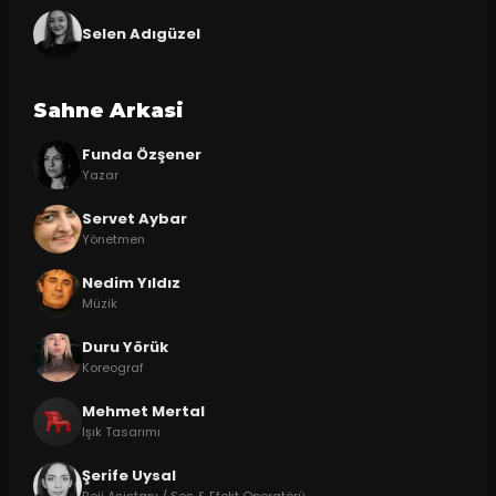
Selen Adıgüzel
Sahne Arkasi
Funda Özşener
Yazar
Servet Aybar
Yönetmen
Nedim Yıldız
Müzik
Duru Yörük
Koreograf
Mehmet Mertal
Işık Tasarımı
Şerife Uysal