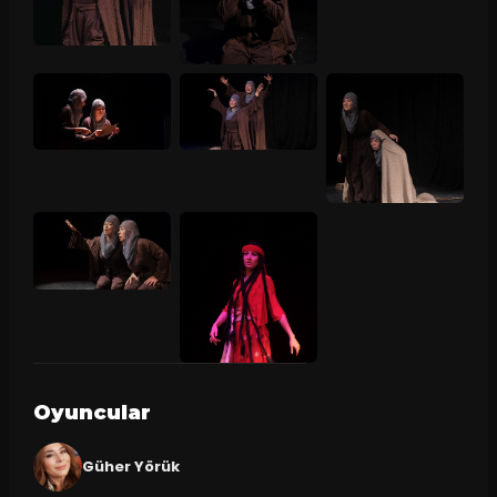
Oyuncular
Güher Yörük