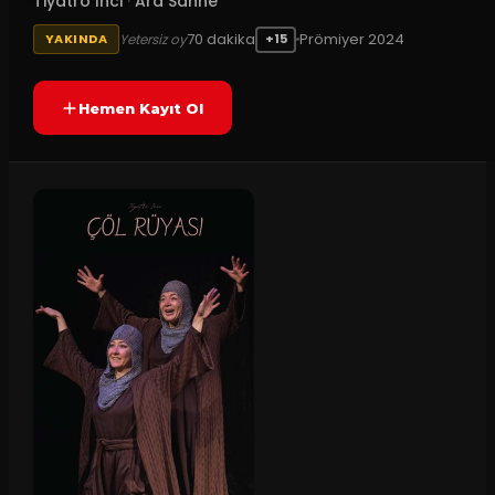
Tiyatro İnci
·
Ara Sahne
70
dakika
Prömiyer
2024
Yetersiz oy
YAKINDA
+15
Hemen Kayıt Ol