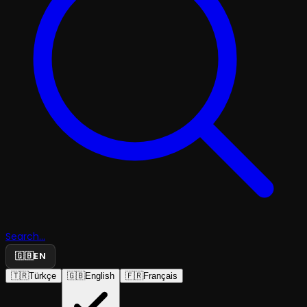
Search...
🇬🇧
EN
🇹🇷
Türkçe
🇬🇧
English
🇫🇷
Français