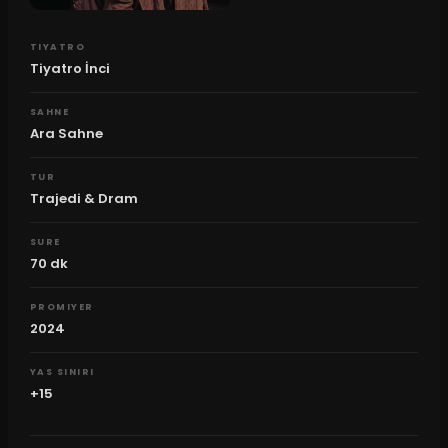
TIYATRO
Tiyatro İnci
SAHNE
Ara Sahne
TUR
Trajedi & Dram
SURE
70
dk
PROMIYER
2024
YAS SINIRI
+15