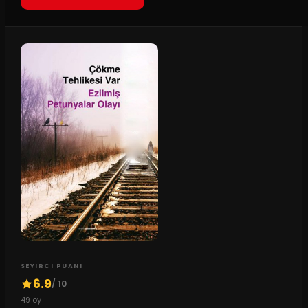
SEYIRCI PUANI
6.9
/ 10
49
oy