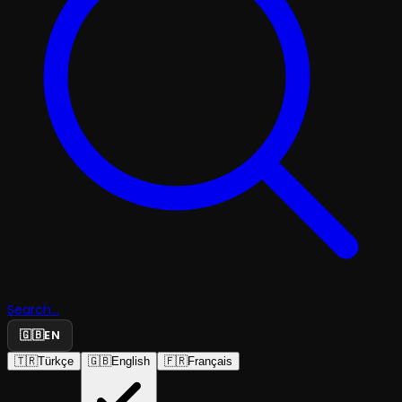
Search...
🇬🇧
EN
🇹🇷
Türkçe
🇬🇧
English
🇫🇷
Français