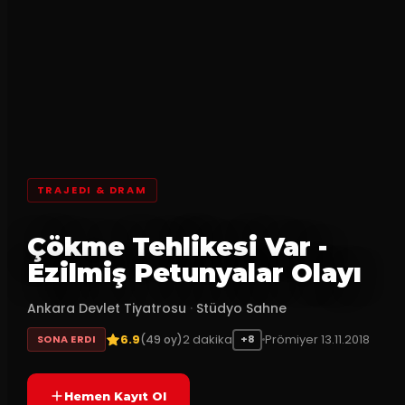
TRAJEDI & DRAM
Çökme Tehlikesi Var -
Ezilmiş Petunyalar Olayı
Ankara Devlet Tiyatrosu
·
Stüdyo Sahne
6.9
2
dakika
Prömiyer
13.11.2018
(
49
oy)
SONA ERDI
+8
Hemen Kayıt Ol