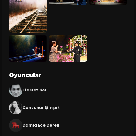
Oyuncular
Efe Çetinel
Cansunur Şimşek
Damla Ece Dereli