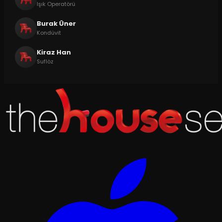
Işık Operatörü
Burak Üner
Kondüvit
Kiraz Han
Suflöz