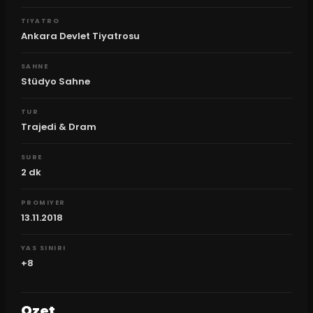
TIYATRO
Ankara Devlet Tiyatrosu
SAHNE
Stüdyo Sahne
TUR
Trajedi & Dram
SURE
2
dk
PROMIYER
13.11.2018
YAS SINIRI
+8
Ozet