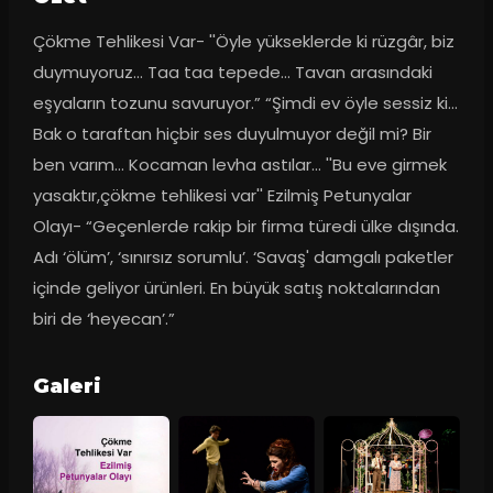
Çökme Tehlikesi Var- ''Öyle yükseklerde ki rüzgâr, biz 
duymuyoruz... Taa taa tepede... Tavan arasındaki 
eşyaların tozunu savuruyor.” “Şimdi ev öyle sessiz ki... 
Bak o taraftan hiçbir ses duyulmuyor değil mi? Bir 
ben varım… Kocaman levha astılar... ''Bu eve girmek 
yasaktır,çökme tehlikesi var'' Ezilmiş Petunyalar 
Olayı- “Geçenlerde rakip bir firma türedi ülke dışında. 
Adı ‘ölüm’, ‘sınırsız sorumlu’. ‘Savaş' damgalı paketler 
içinde geliyor ürünleri. En büyük satış noktalarından 
biri de ‘heyecan’.”
Galeri