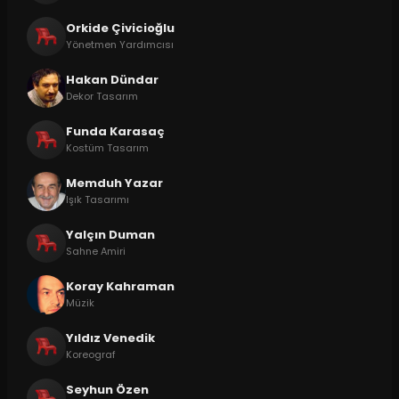
Orkide Çivicioğlu
Yönetmen Yardımcısı
Hakan Dündar
Dekor Tasarım
Funda Karasaç
Kostüm Tasarım
Memduh Yazar
Işık Tasarımı
Yalçın Duman
Sahne Amiri
Koray Kahraman
Müzik
Yıldız Venedik
Koreograf
Seyhun Özen