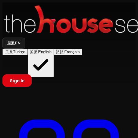
🇬🇧
EN
🇹🇷
Türkçe
🇬🇧
English
🇫🇷
Français
Sign In