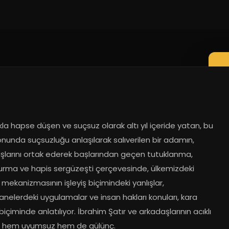
ıkla hapse düşen ve suçsuz olarak altı yıl içeride yatan, bu 
nunda suçsuzluğu anlaşılarak salıverilen bir adamın, 
şlarını ortak ederek bașlarından geçen tutuklanma, 
urma ve hapis sergüzeşti çerçevesinde, ülkemizdeki 
mekanizmasının işleyiş biçimindeki yanlışlar, 
nelerdeki uygulamalar ve insan hakları konuları, kara 
içiminde anlatılıyor. İbrahim Şatır ve arkadaşlarının acıklı 
 hem uyumsuz hem de gülünç.