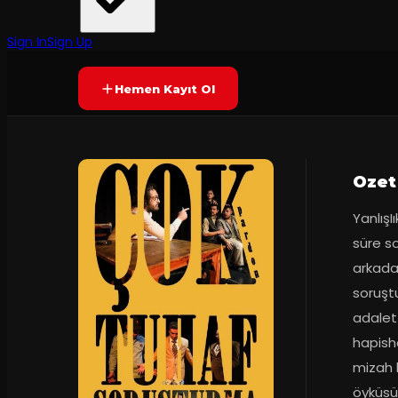
Geyik Tiyatro
Prömiyer
2024
Yetersiz oy
YAKINDA
Sign In
Sign Up
Hemen Kayıt Ol
Ozet
YanlışI
süre so
arkada
soruşt
adalet 
hapisha
mizah b
öyküsü