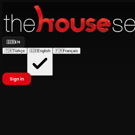
🇬🇧
EN
🇹🇷
Türkçe
🇬🇧
English
🇫🇷
Français
Sign In