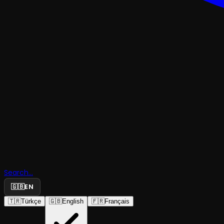
KOMEDI
Çok Tuhaf
Search...
Soruşturm
🇬🇧
EN
🇹🇷
Türkçe
🇬🇧
English
🇫🇷
Français