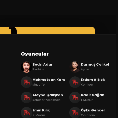
Oyuncular
Bedri Adar
Durmuş Çelikel
İbrahim
Aydın
Mehmetcan Kara
Erdem Altıok
Muzaffer
Komiser
Aleyna Çalışkan
Kadir Sağan
Komiser Yardımcısı
1. Müdür
Emin Kılıç
Öykü Gencel
2. Müdür
Gardiyan