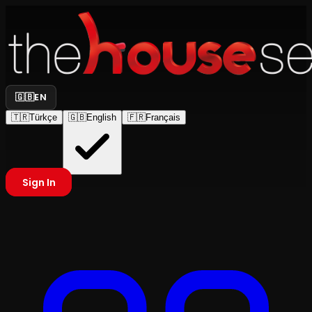
🇬🇧
EN
🇹🇷
Türkçe
🇬🇧
English
🇫🇷
Français
Sign In