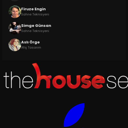
Firuze Engin
Sahne Teknisyeni
Simge Günsan
Sahne Teknisyeni
Aslı Örge
Afiş Tasarım