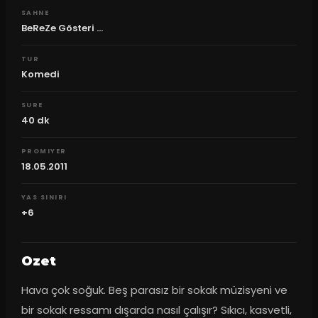
SAHNE
BeReZe Gösteri ...
TUR
Komedi
SURE
40
dk
PROMIYER
18.05.2011
YAS SINIRI
+6
Ozet
Hava çok soğuk. Beş parasız bir sokak müzisyeni ve 
bir sokak ressamı dışarda nasıl çalışır? Sıkıcı, kasvetli, 