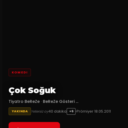
KOMEDI
Çok Soğuk
Tiyatro BeReZe
·
BeReZe Gösteri ...
40
dakika
Prömiyer
18.05.2011
Yetersiz oy
YAKINDA
+6