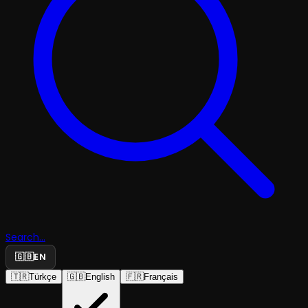
Search...
🇬🇧
EN
🇹🇷
Türkçe
🇬🇧
English
🇫🇷
Français