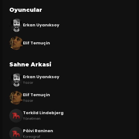
Oyuncular
Erkan Uyanıksoy
Elif Temuçin
Sahne Arkasi
Erkan Uyanıksoy
Yazar
Elif Temuçin
Yazar
Torkild Lindebjerg
Yönetmen
Päivi Raninen
Koreograf