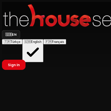
🇬🇧
EN
🇹🇷
Türkçe
🇬🇧
English
🇫🇷
Français
Sign In