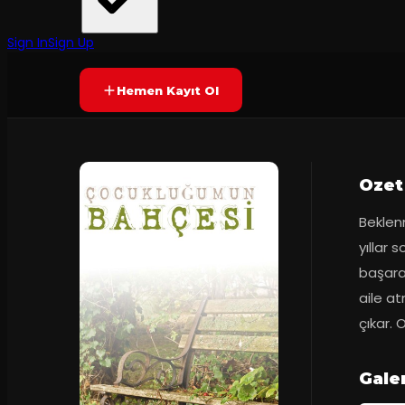
Tiyatro Karakutu
·
Tiyatro Karakut...
Prömiyer
17.04.2016
Yetersiz oy
YAKINDA
Sign In
Sign Up
Hemen Kayıt Ol
Ozet
Beklenm
yıllar 
başara
aile at
çıkar.
Gale