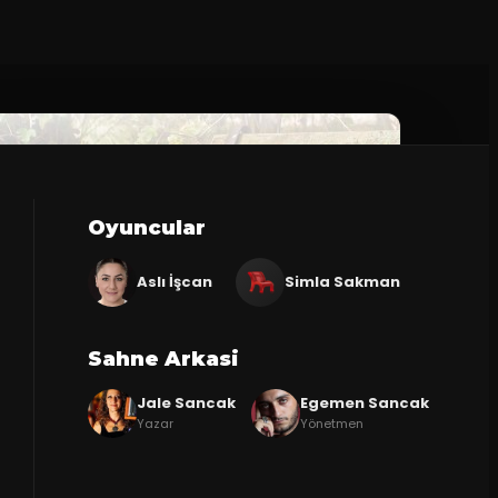
Oyuncular
Aslı İşcan
Simla Sakman
Sahne Arkasi
Jale Sancak
Egemen Sancak
Yazar
Yönetmen