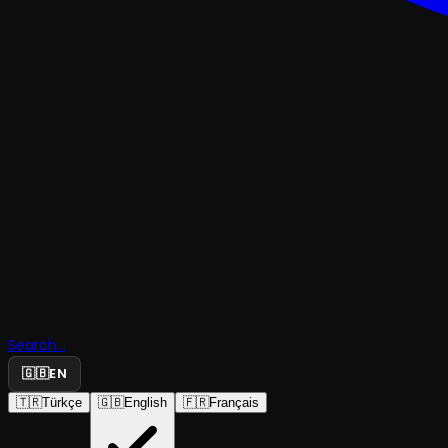
TRAJEDI & DRAM
Çocukluğ
Search...
Bahçesi
🇬🇧
EN
🇹🇷
Türkçe
🇬🇧
English
🇫🇷
Français